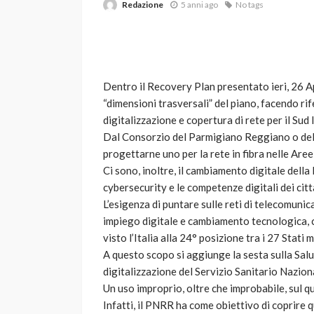
Redazione
5 anni ago
No tags
Dentro il Recovery Plan presentato ieri, 26 Apr
“dimensioni trasversali” del piano, facendo ri
digitalizzazione e copertura di rete per il Sud I
Dal Consorzio del Parmigiano Reggiano o del 
VARIE
progettarne uno per la rete in fibra nelle Aree
Robot tagliaerba: 
Ci sono, inoltre, il cambiamento digitale dell
scegliere per il tu
cybersecurity e le competenze digitali dei citt
L’esigenza di puntare sulle reti di telecomunica
god
1 anno ago
impiego digitale e cambiamento tecnologica, 
visto l’Italia alla 24° posizione tra i 27 Stati 
A questo scopo si aggiunge la sesta sulla Salu
digitalizzazione del Servizio Sanitario Naziona
Un uso improprio, oltre che improbabile, sul q
Infatti, il PNRR ha come obiettivo di coprire qu