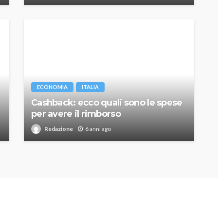
ECONOMIA
ITALIA
Cashback: ecco quali sono le spese
per avere il rimborso
Redazione
6 anni ago