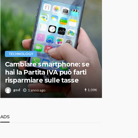
VARIE
TECHNOLOGY
Migliori r
Cambiare smartphone: se
guida agg
hai la Partita IVA può farti
scegliere
risparmiare sulle tasse
perfetto
1.09K
god
god
1 anno ago
1 an
ADS