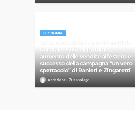
ECONOMIA
2020 straordinario per il Pastificio
Garofalo: +35% di fatturato,
aumento delle vendite all’estero e
successo della campagna “un vero
spettacolo” di Ranieri e Zingaretti
Redazione
5 anni ago