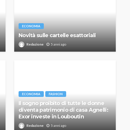
ECONOMIA
Novità sulle cartelle esattoriali
Redazione
5 anni ago
ECONOMIA
FASHION
Il sogno proibito di tutte le donne
diventa patrimonio di casa Agnelli:
Exor investe in Louboutin
Redazione
5 anni ago