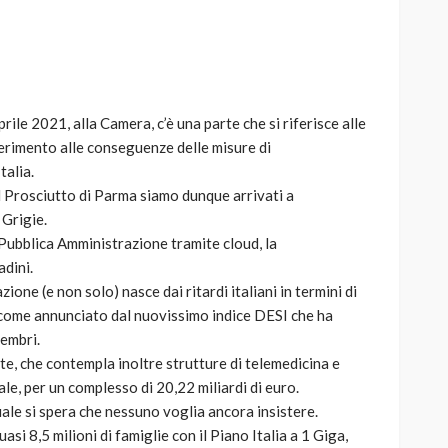
ile 2021, alla Camera, c’è una parte che si riferisce alle
AUTO
SPORT
ferimento alle conseguenze delle misure di
MG alle Final 8 di Coppa
talia.
Davis: tennis mondiale e
Prosciutto di Parma siamo dunque arrivati a
passione per
 Grigie.
quale
l’automobilismo
a Pubblica Amministrazione tramite cloud, la
o prato
abbracciano la stessa causa
adini.
zione (e non solo) nasce dai ritardi italiani in termini di
784
579
god
9 mesi ago
come annunciato dal nuovissimo indice DESI che ha
membri.
te, che contempla inoltre strutture di telemedicina e
le, per un complesso di 20,22 miliardi di euro.
uale si spera che nessuno voglia ancora insistere.
asi 8,5 milioni di famiglie con il Piano Italia a 1 Giga,