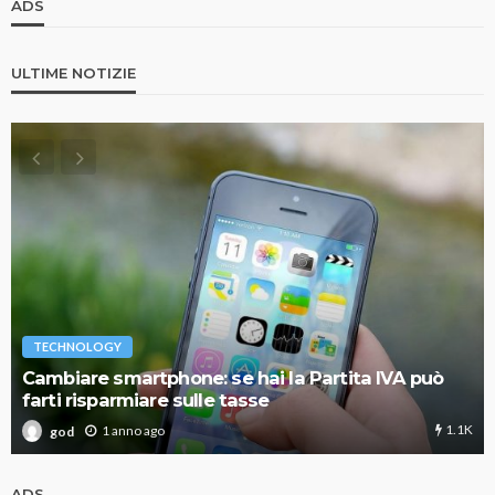
ADS
ULTIME NOTIZIE
TECHNOLOGY
Cambiare smartphone: se hai la Partita IVA può
farti risparmiare sulle tasse
1.1K
1 anno ago
god
ADS