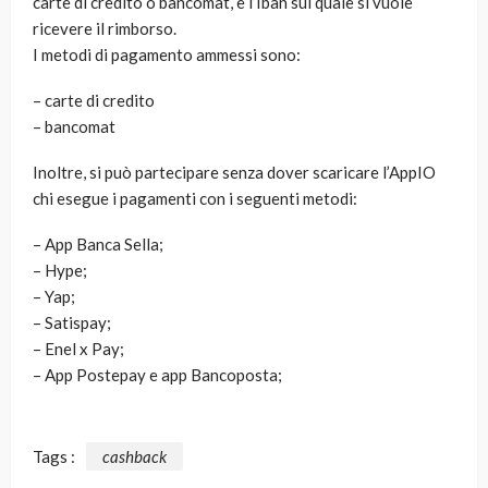
carte di credito o bancomat, e l’Iban sul quale si vuole
ricevere il rimborso.
I metodi di pagamento ammessi sono:
– carte di credito
– bancomat
Inoltre, si può partecipare senza dover scaricare l’AppIO
chi esegue i pagamenti con i seguenti metodi:
– App Banca Sella;
– Hype;
– Yap;
– Satispay;
– Enel x Pay;
– App Postepay e app Bancoposta;
Tags :
cashback