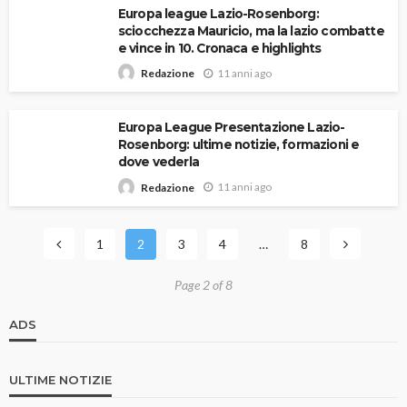
Europa league Lazio-Rosenborg:
sciocchezza Mauricio, ma la lazio combatte
e vince in 10. Cronaca e highlights
11 anni ago
Redazione
Europa League Presentazione Lazio-
Rosenborg: ultime notizie, formazioni e
dove vederla
11 anni ago
Redazione
1
2
3
4
…
8
Page 2 of 8
ADS
ULTIME NOTIZIE