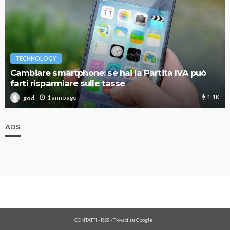
TECHNOLOGY
Cambiare smartphone: se hai la Partita IVA può
farti risparmiare sulle tasse
1.1K
1 anno ago
god
ADS
CONTATTI
-
RSS
-
Trovaci su Google+