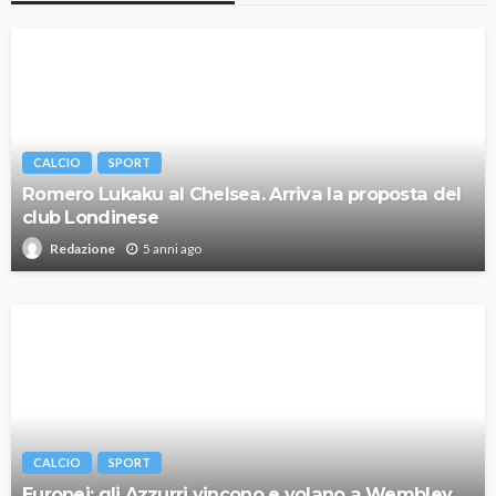
CALCIO
SPORT
Romero Lukaku al Chelsea. Arriva la proposta del
club Londinese
5 anni ago
Redazione
CALCIO
SPORT
Europei: gli Azzurri vincono e volano a Wembley