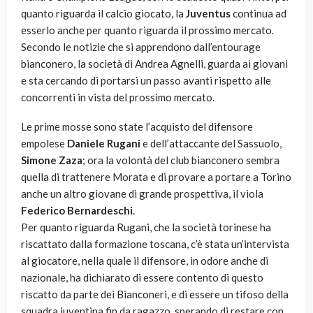
quanto riguarda il calcio giocato, la
Juventus
continua ad
esserlo anche per quanto riguarda il prossimo mercato.
Secondo le notizie che si apprendono dall’entourage
bianconero, la società di Andrea Agnelli, guarda ai giovani
e sta cercando di portarsi un passo avanti rispetto alle
concorrenti in vista del prossimo mercato.
Le prime mosse sono state l’acquisto del difensore
empolese
Daniele Rugani
e dell’attaccante del Sassuolo,
Simone Zaza
; ora la volontà del club bianconero sembra
quella di trattenere Morata e di provare a portare a Torino
anche un altro giovane di grande prospettiva, il viola
Federico
Bernardeschi
.
Per quanto riguarda Rugani, che la società torinese ha
riscattato dalla formazione toscana, c’è stata un’intervista
al giocatore, nella quale il difensore, in odore anche di
nazionale, ha dichiarato di essere contento di questo
riscatto da parte dei Bianconeri, e di essere un tifoso della
squadra juventina fin da ragazzo, sperando di restare con