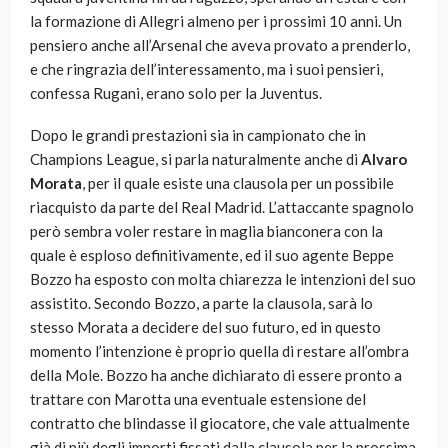
la formazione di Allegri almeno per i prossimi 10 anni. Un
pensiero anche all’Arsenal che aveva provato a prenderlo,
e che ringrazia dell’interessamento, ma i suoi pensieri,
confessa Rugani, erano solo per la Juventus.
Dopo le grandi prestazioni sia in campionato che in
Champions League, si parla naturalmente anche di
Alvaro
Morata
, per il quale esiste una clausola per un possibile
riacquisto da parte del Real Madrid. L’attaccante spagnolo
però sembra voler restare in maglia bianconera con la
quale è esploso definitivamente, ed il suo agente Beppe
Bozzo ha esposto con molta chiarezza le intenzioni del suo
assistito. Secondo Bozzo, a parte la clausola, sarà lo
stesso Morata a decidere del suo futuro, ed in questo
momento l’intenzione è proprio quella di restare all’ombra
della Mole. Bozzo ha anche dichiarato di essere pronto a
trattare con Marotta una eventuale estensione del
contratto che blindasse il giocatore, che vale attualmente
già di più degli importi fissati dalla clausola per la prossima