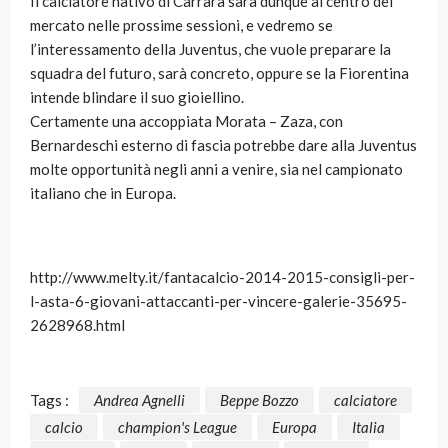
Il calciatore nativo di Carrara sarà dunque al centro del
mercato nelle prossime sessioni, e vedremo se
l’interessamento della Juventus, che vuole preparare la
squadra del futuro, sarà concreto, oppure se la Fiorentina
intende blindare il suo gioiellino.
Certamente una accoppiata Morata – Zaza, con
Bernardeschi esterno di fascia potrebbe dare alla Juventus
molte opportunità negli anni a venire, sia nel campionato
italiano che in Europa.
http://www.melty.it/fantacalcio-2014-2015-consigli-per-
l-asta-6-giovani-attaccanti-per-vincere-galerie-35695-
2628968.html
Tags :
Andrea Agnelli
Beppe Bozzo
calciatore
calcio
champion's League
Europa
Italia