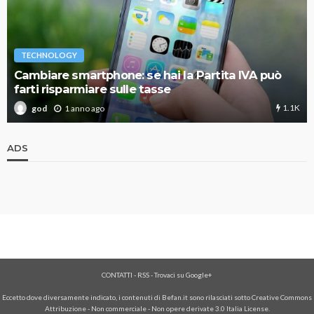
TECHNOLOGY
Cambiare smartphone: se hai la Partita IVA può
farti risparmiare sulle tasse
1.1K
1 anno ago
god
ADS
CONTATTI
-
RSS
-
Trovaci su Google+
Eccetto dove diversamente indicato, i contenuti di Befan.it sono rilasciati sotto Creative Commons
Attribuzione - Non commerciale - Non opere derivate 3.0 Italia License.