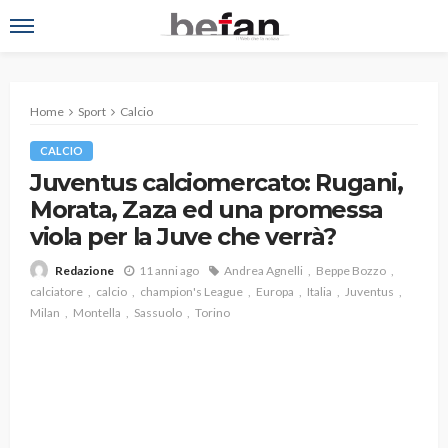
Home
Sport
Calcio
CALCIO
Juventus calciomercato: Rugani,
Morata, Zaza ed una promessa
viola per la Juve che verrà?
11 anni ago
Andrea Agnelli
Beppe Bozzo
Redazione
calciatore
calcio
champion's League
Europa
Italia
Juventus
Milan
Montella
Sassuolo
Torino