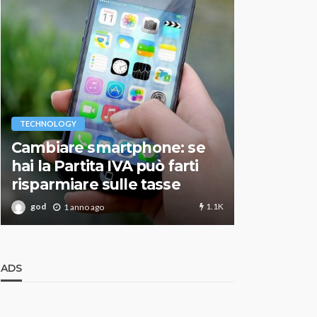
VARIE
TECHNOLOGY
Migliori r
Cambiare smartphone: se
guida agg
hai la Partita IVA può farti
scegliere
risparmiare sulle tasse
perfetto
1.1K
god
god
1 anno ago
1 an
ADS