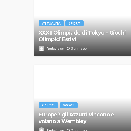
ATTUALITÀ
SPORT
XXXII Olimpiade di Tokyo – Giochi
Olimpici Estivi
Redazione
5 anni ago
CALCIO
SPORT
Europei: gli Azzurri vincono e
volano a Wembley
Redazione
5 anni ago