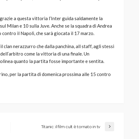
grazie a questa vittoria l’Inter guida saldamente la
o sul Milan e 10 sulla Juve. Anche se la squadra di Andrea
 contro il Napoli, che sarà giocata il 17 marzo.
l clan nerazzurro che dalla panchina, all staff, agli stessi
dell’arbitro come la vittoria di una finale. Un
linea quanto la partita fosse importante e sentita.
ino, per la partita di domenica prossima alle 15 contro
Titanic: il film cult è tornato in tv