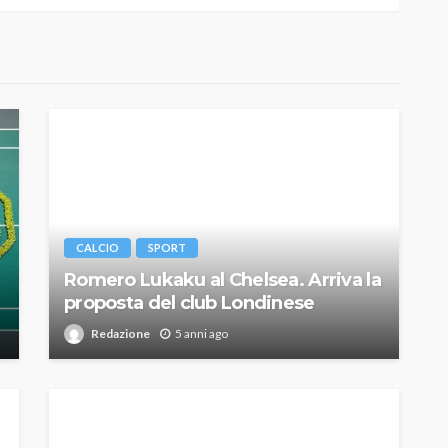
CALCIO
SPORT
Romero Lukaku al Chelsea. Arriva la
proposta del club Londinese
Redazione
5 anni ago