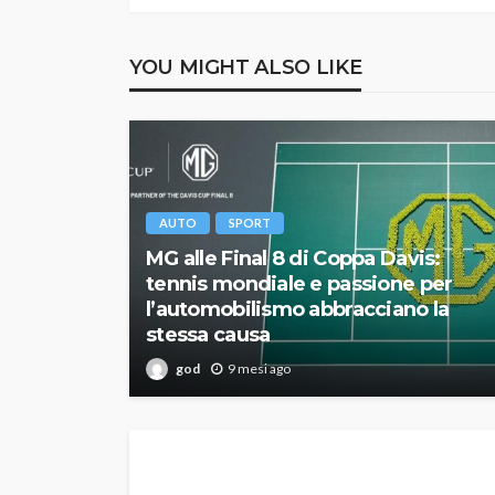
YOU MIGHT ALSO LIKE
AUTO
SPORT
MG alle Final 8 di Coppa Davis:
tennis mondiale e passione per
l’automobilismo abbracciano la
stessa causa
god
9 mesi ago