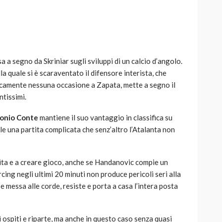
sa a segno da Skriniar sugli sviluppi di un calcio d’angolo.
AUTO
SPORT
lla quale si è scaraventato il difensore interista, che
MG alle Final 8 di Coppa
ticamente nessuna occasione a Zapata, mette a segno il
Davis: tennis mondiale e
ntissimi.
passione per
quale
l’automobilismo
onio Conte
mantiene il suo vantaggio in classifica su
o prato
abbracciano la stessa causa
lle una partita complicata che senz’altro l’Atalanta non
784
581
god
9 mesi ago
tita e a creare gioco, anche se Handanovic compie un
rcing negli ultimi 20 minuti non produce pericoli seri alla
 messa alle corde, resiste e porta a casa l’intera posta
li ospiti e riparte, ma anche in questo caso senza quasi