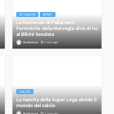
ATTUALITÀ
SPORT
La Nazionale di Pallamano
Femminile della Norvegia dice di no
al Bikini Sessista
Redazione
5 anni ago
CALCIO
La nascita della Super Lega divide il
mondo del calcio
Redazione
5 anni ago