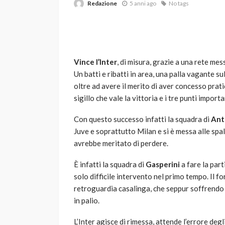
Redazione
5 anni ago
No tags
Vince l’Inter
, di misura, grazie a una rete mes
Un batti e ribatti in area, una palla vagante su
oltre ad avere il merito di aver concesso pra
sigillo che vale la vittoria e i tre punti importa
VARIE
Robot tagliaerba: 
Con questo successo infatti la squadra di
Ant
scegliere per il tu
Juve e soprattutto Milan e si è messa alle spa
avrebbe meritato di perdere.
god
1 anno ago
È infatti la squadra di
Gasperini
a fare la par
solo difficile intervento nel primo tempo. Il fo
retroguardia casalinga, che seppur soffrendo e
in palio.
L’Inter agisce di rimessa, attende l’errore deg