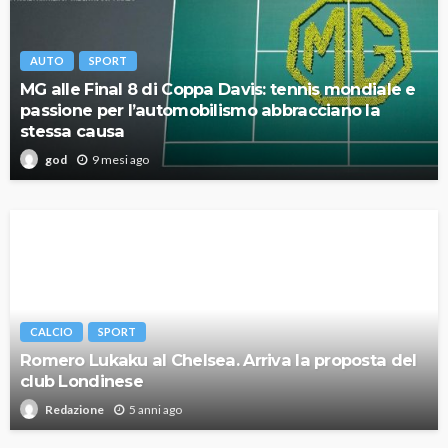
AUTO
SPORT
MG alle Final 8 di Coppa Davis: tennis mondiale e
passione per l’automobilismo abbracciano la
stessa causa
9 mesi ago
god
CALCIO
SPORT
Romero Lukaku al Chelsea. Arriva la proposta del
club Londinese
5 anni ago
Redazione