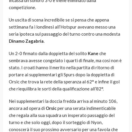
incassa un sonoro 3-0 e viene eliminato dalla
competizione.
Un uscita di scena incredibile se si pensa che appena
settimana fa i londinesi all’Hotspur avevano messo una
seria ipoteca sul passaggio del turno contro una modesta
Dinamo Zagabria
.
Un 2-0 firmato dalla doppietta del solito
Kane
che
sembrava avesse congelato i quarti di finale, ma così non è
stato. I croati hanno il merito nella partita di ritorno di
portare ai supplementari gli Spurs dopo la doppietta di
Orsic che trova la rete della speranza al 62° e infine il gol
che riequilibra le sorti della qualificazione all’82°.
Nei supplementari la doccia fredda arriva al minuto 106,
ancora ad opera di
Orsic
per una serata indimenticabile
che regala alla sua squadra un insperato passaggio del
turno e che solo oggi, dopo il sorteggio di Nyon,
conoscerà il suo prossimo avversario per una favola che