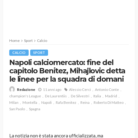
Home
Sport
Calcio
CALCIO
SPORT
Napoli calciomercato: fine del
capitolo Benitez, Mihajlovic detta
le linee per la squadra di domani
11 anni ago
Alessio Cerci
Antonio Conte
Redazione
champion's League
De Laurentiis
De Silvestri
Italia
Madrid
Milan
Montella
Napoli
Rafa Benitez
Reina
Roberto Di Matteo
San Paolo
Spagna
La notizia non è stata ancora ufficializzata, ma