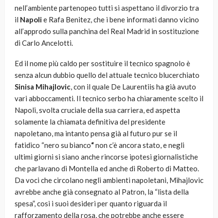
nell’ambiente partenopeo tutti si aspettano il divorzio tra
il
Napoli
e Rafa Benitez, che i bene informati danno vicino
all’approdo sulla panchina del Real Madrid in sostituzione
di Carlo Ancelotti.
Ed il nome più caldo per sostituire il tecnico spagnolo è
senza alcun dubbio quello del attuale tecnico blucerchiato
Sinisa Mihajlovic
, con il quale De Laurentiis ha già avuto
vari abboccamenti. Il tecnico serbo ha chiaramente scelto il
Napoli, svolta cruciale della sua carriera, ed aspetta
solamente la chiamata definitiva del presidente
napoletano, ma intanto pensa già al futuro pur se il
fatidico “nero su bianco
“
non c’è ancora stato, e negli
ultimi giorni si siano anche rincorse ipotesi giornalistiche
che parlavano di Montella ed anche di Roberto di Matteo.
Da voci che circolano negli ambienti napoletani, Mihajlovic
avrebbe anche già consegnato al Patron, la “lista della
spesa”, cosi i suoi desideri per quanto riguarda il
rafforzamento della rosa, che potrebbe anche essere