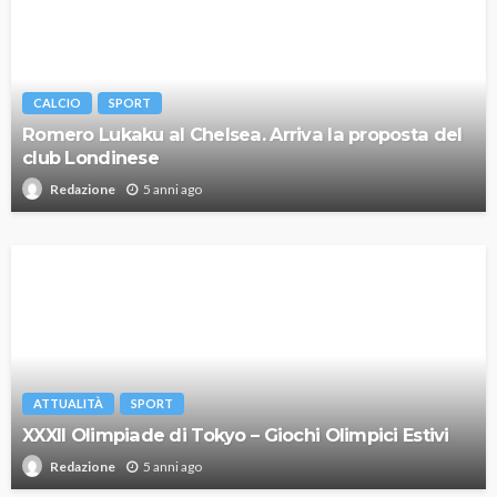
CALCIO
SPORT
Romero Lukaku al Chelsea. Arriva la proposta del
club Londinese
5 anni ago
Redazione
ATTUALITÀ
SPORT
XXXII Olimpiade di Tokyo – Giochi Olimpici Estivi
5 anni ago
Redazione