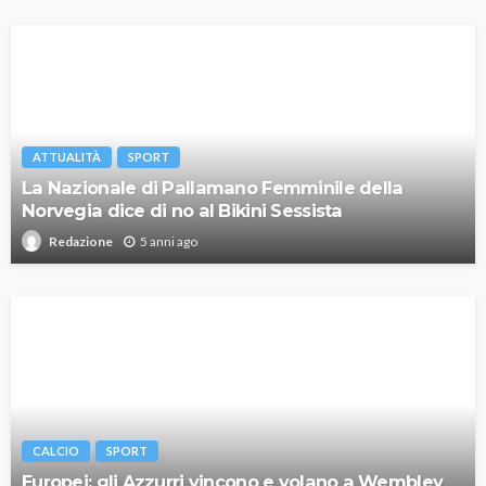
ATTUALITÀ
SPORT
La Nazionale di Pallamano Femminile della
Norvegia dice di no al Bikini Sessista
5 anni ago
Redazione
CALCIO
SPORT
Europei: gli Azzurri vincono e volano a Wembley