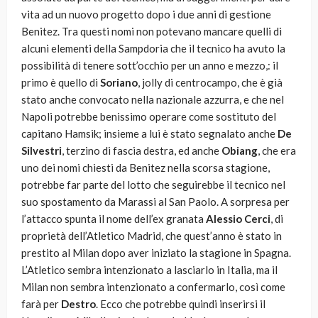
vita ad un nuovo progetto dopo i due anni di gestione
Benitez. Tra questi nomi non potevano mancare quelli di
alcuni elementi della Sampdoria che il tecnico ha avuto la
possibilità di tenere sott’occhio per un anno e mezzo,: il
primo è quello di
Soriano
, jolly di centrocampo, che è già
stato anche convocato nella nazionale azzurra, e che nel
Napoli potrebbe benissimo operare come sostituto del
capitano Hamsik; insieme a lui è stato segnalato anche
De
Silvestri
, terzino di fascia destra, ed anche
Obiang
, che era
uno dei nomi chiesti da Benitez nella scorsa stagione,
potrebbe far parte del lotto che seguirebbe il tecnico nel
suo spostamento da Marassi al San Paolo. A sorpresa per
l’attacco spunta il nome dell’ex granata
Alessio Cerci
, di
proprietà dell’Atletico Madrid, che quest’anno è stato in
prestito al Milan dopo aver iniziato la stagione in Spagna.
L’Atletico sembra intenzionato a lasciarlo in Italia, ma il
Milan non sembra intenzionato a confermarlo, così come
farà per
Destro
. Ecco che potrebbe quindi inserirsi il