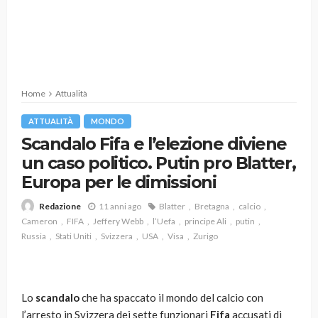
Home
Attualità
ATTUALITÀ
MONDO
Scandalo Fifa e l’elezione diviene
un caso politico. Putin pro Blatter,
Europa per le dimissioni
11 anni ago
Blatter
Bretagna
calcio
Redazione
Cameron
FIFA
Jeffery Webb
l’Uefa
principe Ali
putin
Russia
Stati Uniti
Svizzera
USA
Visa
Zurigo
Lo
scandalo
che ha spaccato il mondo del calcio con
l’arresto in Svizzera dei sette funzionari
Fifa
accusati di