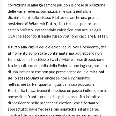
corruzione si allarga sempre più, con le prese di posizione
delle varie federazioni nazionali e continentali, le
dichiarazioni dello stesso Blatter ed anche una presa di
posizione di
Wladimir Putin
, che rischia di portare nel
campo politico uno scandalo calcistico, con accuse agli
USA che secondo il leader russo vogliono cacciare
Blatter
.
Il tutto alla vigilia delle elezioni del nuovo Presidente, che
al momento sono state confermate, ma potrebbero non
tenersi, come ha chiesto l’
Uefa
. Molte prese di posizione,
tra le quali anche quella della Federazione inglese, parlano
di una inchiesta che non può prescindere dalle
dimissioni
dello stesso Blatter
, anche se non è incriminato
nell’inchiesta. Per quanto riguarda la sua posizione,
Blatter ha tassativamente escluso un passo indietro, forte
anche di un fronte, quello che gli ha garantito la poltrona
di presidente nelle precedenti elezioni, che è formato
soprattutto dalle
federazioni asiatiche ed africane
,
mentre l’Uefa si è sempre schierata in gran parte contro.