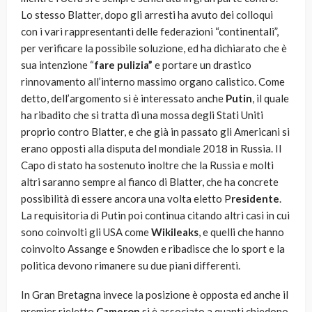
Lo stesso Blatter, dopo gli arresti ha avuto dei colloqui
con i vari rappresentanti delle federazioni “continentali”,
per verificare la possibile soluzione, ed ha dichiarato che è
sua intenzione “
fare pulizia”
e portare un drastico
rinnovamento all’interno massimo organo calistico. Come
detto, dell’argomento si è interessato anche
Putin
, il quale
ha ribadito che si tratta di una mossa degli Stati Uniti
proprio contro Blatter, e che già in passato gli Americani si
erano opposti alla disputa del mondiale 2018 in Russia. Il
Capo di stato ha sostenuto inoltre che la Russia e molti
altri saranno sempre al fianco di Blatter, che ha concrete
possibilità di essere ancora una volta eletto P
residente
.
La requisitoria di Putin poi continua citando altri casi in cui
sono coinvolti gli USA come
Wikileaks
, e quelli che hanno
coinvolto Assange e Snowden e ribadisce che lo sport e la
politica devono rimanere su due piani differenti.
In Gran Bretagna invece la posizione è opposta ed anche il
premier rieletto
Cameron
si è associato a quanti chiedono