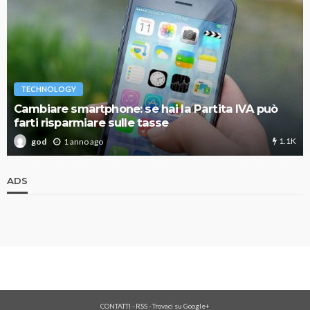
TECHNOLOGY
Cambiare smartphone: se hai la Partita IVA può
farti risparmiare sulle tasse
1.1K
1 anno ago
god
ADS
CONTATTI
-
RSS
-
Trovaci su Google+