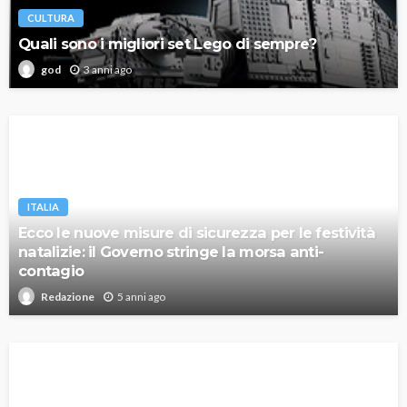
CULTURA
Quali sono i migliori set Lego di sempre?
3 anni ago
god
ITALIA
Ecco le nuove misure di sicurezza per le festività
natalizie: il Governo stringe la morsa anti-
contagio
5 anni ago
Redazione