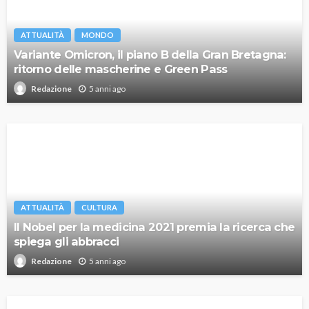
ATTUALITÀ
MONDO
Variante Omicron, il piano B della Gran Bretagna:
ritorno delle mascherine e Green Pass
5 anni ago
Redazione
ATTUALITÀ
CULTURA
Il Nobel per la medicina 2021 premia la ricerca che
spiega gli abbracci
5 anni ago
Redazione