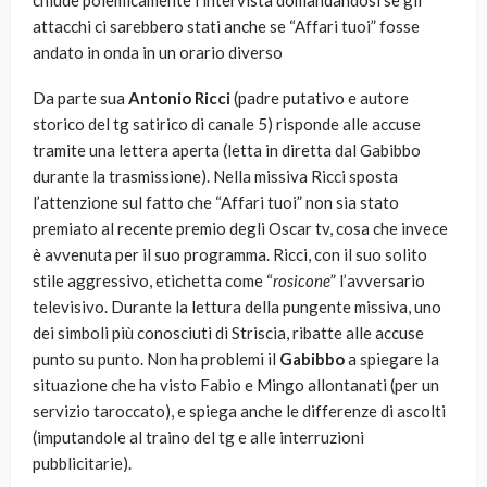
chiude polemicamente l’intervista domandandosi se gli
attacchi ci sarebbero stati anche se “Affari tuoi” fosse
andato in onda in un orario diverso
Da parte sua
Antonio Ricci
(padre putativo e autore
storico del tg satirico di canale 5) risponde alle accuse
tramite una lettera aperta (letta in diretta dal Gabibbo
durante la trasmissione). Nella missiva Ricci sposta
l’attenzione sul fatto che “Affari tuoi” non sia stato
premiato al recente premio degli Oscar tv, cosa che invece
è avvenuta per il suo programma. Ricci, con il suo solito
stile aggressivo, etichetta come “
rosicone
” l’avversario
televisivo. Durante la lettura della pungente missiva, uno
dei simboli più conosciuti di Striscia, ribatte alle accuse
punto su punto. Non ha problemi il
Gabibbo
a spiegare la
situazione che ha visto Fabio e Mingo allontanati (per un
servizio taroccato), e spiega anche le differenze di ascolti
(imputandole al traino del tg e alle interruzioni
pubblicitarie).