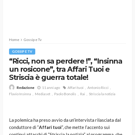
Home
Gossip e Tv
GOSSIP E TV
“Ricci, non sa perdere !”, “Insinna
un rosicone”, tra Affari Tuoi e
Striscia è guerra totale!
11 anni ago
Affari tuoi
Antonio Ricci
Redazione
Flavio Insinna
Mediaset
Paolo Bonolis
Rai
Striscia la notizia
La polemica ha preso avvio da un’intervista rilasciata dal
conduttore di “
Affari tuoi
“, che mette l’accento sui
continui attacchi di “Striscia la notizia” al programma, che