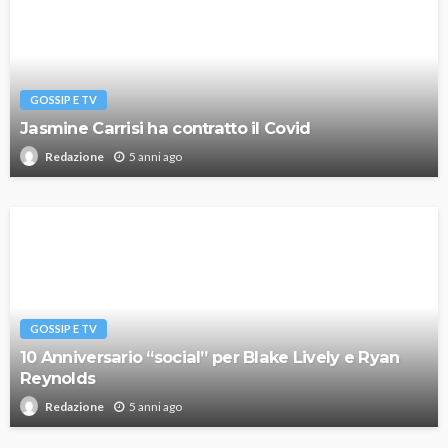
GOSSIP E TV
Jasmine Carrisi ha contratto il Covid
5 anni ago
Redazione
GOSSIP E TV
10 Anniversario “social” per Blake Lively e Ryan
Reynolds
5 anni ago
Redazione