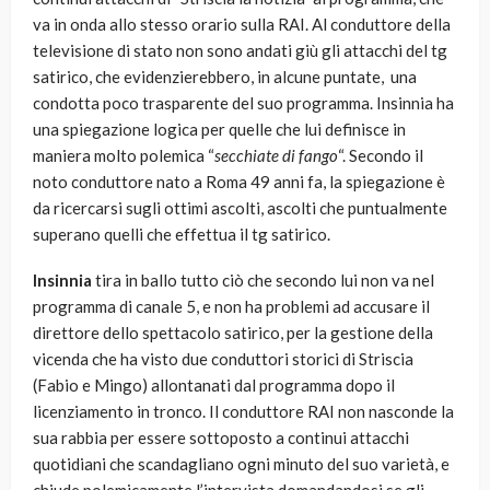
va in onda allo stesso orario sulla RAI. Al conduttore della
televisione di stato non sono andati giù gli attacchi del tg
satirico, che evidenzierebbero, in alcune puntate, una
condotta poco trasparente del suo programma. Insinnia ha
una spiegazione logica per quelle che lui definisce in
maniera molto polemica “
secchiate di fango
“. Secondo il
noto conduttore nato a Roma 49 anni fa, la spiegazione è
da ricercarsi sugli ottimi ascolti, ascolti che puntualmente
superano quelli che effettua il tg satirico.
Insinnia
tira in ballo tutto ciò che secondo lui non va nel
programma di canale 5, e non ha problemi ad accusare il
direttore dello spettacolo satirico, per la gestione della
vicenda che ha visto due conduttori storici di Striscia
(Fabio e Mingo) allontanati dal programma dopo il
licenziamento in tronco. Il conduttore RAI non nasconde la
sua rabbia per essere sottoposto a continui attacchi
quotidiani che scandagliano ogni minuto del suo varietà, e