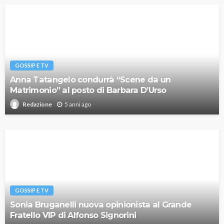
GOSSIP E TV
Anna Tatangelo condurrà “Scene da un
Matrimonio” al posto di Barbara D’Urso
5 anni ago
Redazione
GOSSIP E TV
Sonia Bruganelli nuova opinionista al Grande
Fratello VIP di Alfonso Signorini