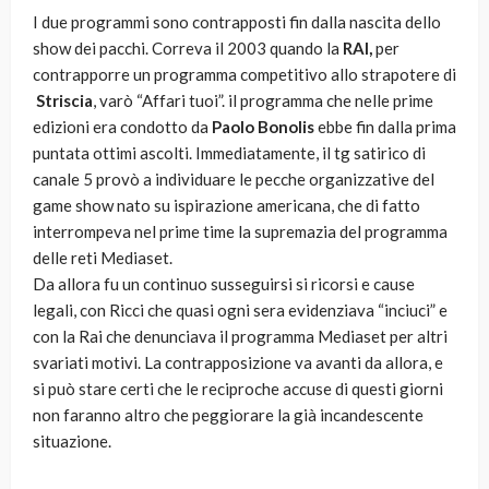
I due programmi sono contrapposti fin dalla nascita dello
show dei pacchi. Correva il 2003 quando la
RAI,
per
contrapporre un programma competitivo allo strapotere di
Striscia
, varò “Affari tuoi”. il programma che nelle prime
edizioni era condotto da
Paolo Bonolis
ebbe fin dalla prima
puntata ottimi ascolti. Immediatamente, il tg satirico di
canale 5 provò a individuare le pecche organizzative del
game show nato su ispirazione americana, che di fatto
interrompeva nel prime time la supremazia del programma
delle reti Mediaset.
Da allora fu un continuo susseguirsi si ricorsi e cause
legali, con Ricci che quasi ogni sera evidenziava “inciuci” e
con la Rai che denunciava il programma Mediaset per altri
svariati motivi. La contrapposizione va avanti da allora, e
si può stare certi che le reciproche accuse di questi giorni
non faranno altro che peggiorare la già incandescente
situazione.