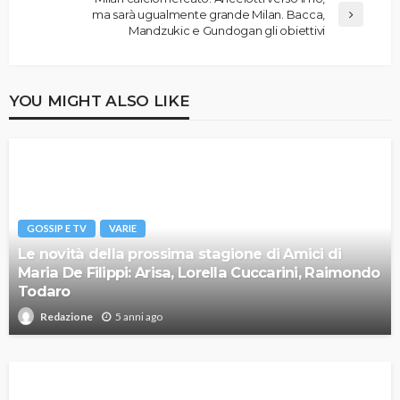
ma sarà ugualmente grande Milan. Bacca,
Mandzukic e Gundogan gli obiettivi
YOU MIGHT ALSO LIKE
GOSSIP E TV
VARIE
Le novità della prossima stagione di Amici di
Maria De Filippi: Arisa, Lorella Cuccarini, Raimondo
Todaro
5 anni ago
Redazione