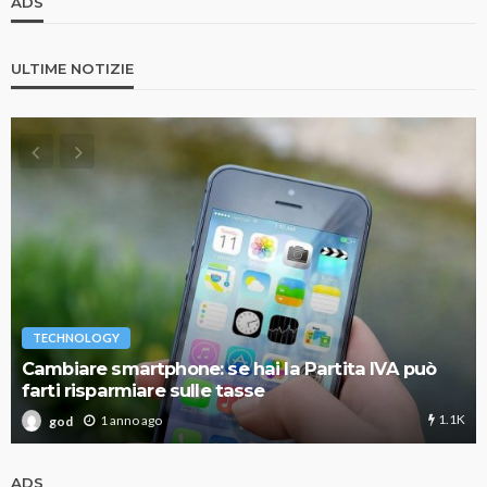
ADS
ULTIME NOTIZIE
TECHNOLOGY
Cambiare smartphone: se hai la Partita IVA può
farti risparmiare sulle tasse
1.1K
1 anno ago
god
ADS