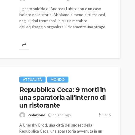
Il gesto suicida di Andreas Lubitz non è un caso
isolato nella storia. Abbiamo almeno altri tre casi,
negli ultimi trent'anni, in cui un membro
dell'equipaggio organizza lucidamente una strage.
AUTO
SPORT
MG alle Final 8 di Coppa
Davis: tennis mondiale e
ATTUALITÀ
MONDO
passione per
Repubblica Ceca: 9 morti in
quale
l’automobilismo
una sparatoria all’interno di
o prato
abbracciano la stessa causa
un ristorante
784
580
god
9 mesi ago
1.41K
Redazione
11 anni ago
A Uhersky Brod, una città del sudest della
Repubblica Ceca, una sparatoria avvenuta in un