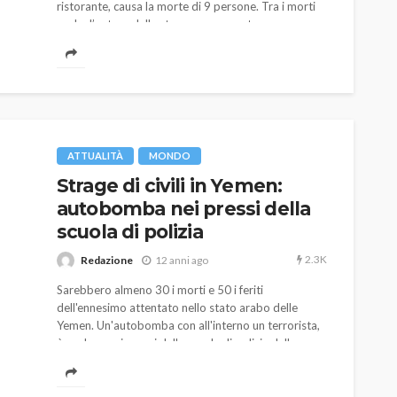
ristorante, causa la morte di 9 persone. Tra i morti
anche l’autore della strage, un sessantenne con
problemi mentali che l’aveva annunciata poco prima
in televisione.
ATTUALITÀ
MONDO
Strage di civili in Yemen:
autobomba nei pressi della
scuola di polizia
2.3K
Redazione
12 anni ago
Sarebbero almeno 30 i morti e 50 i feriti
dell'ennesimo attentato nello stato arabo delle
Yemen. Un'autobomba con all'interno un terrorista,
è esplosa nei pressi della scuola di polizia della
capitale Sanaa, con una strage dai numeri ancora
non definitivi.