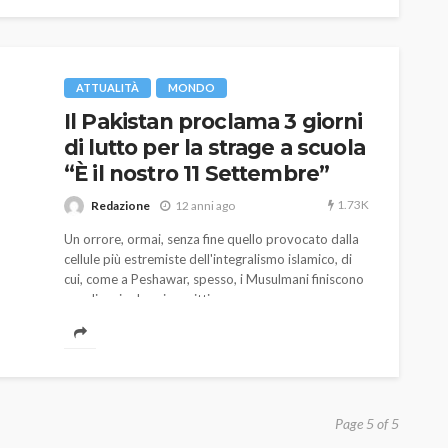
ATTUALITÀ
MONDO
Il Pakistan proclama 3 giorni
di lutto per la strage a scuola
“È il nostro 11 Settembre”
1.73K
Redazione
12 anni ago
Un orrore, ormai, senza fine quello provocato dalla
cellule più estremiste dell'integralismo islamico, di
cui, come a Peshawar, spesso, i Musulmani finiscono
per divenire le prime vittime.
Page 5 of 5