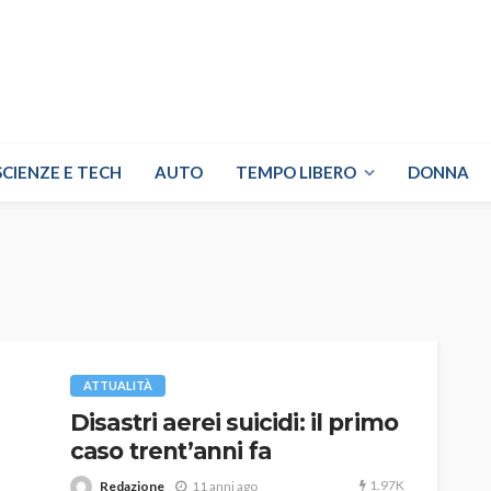
SCIENZE E TECH
AUTO
TEMPO LIBERO
DONNA
ATTUALITÀ
Disastri aerei suicidi: il primo
caso trent’anni fa
1.97K
Redazione
11 anni ago