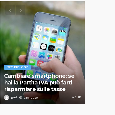
VARIE
TECHNOLOGY
Migliori r
Cambiare smartphone: se
guida agg
hai la Partita IVA può farti
scegliere
risparmiare sulle tasse
perfetto
1.1K
god
god
1 anno ago
1 an