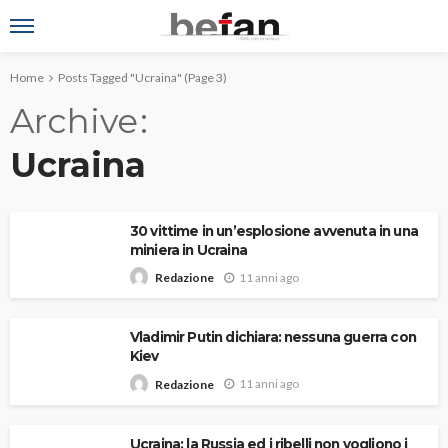
Home
Posts Tagged "Ucraina"
(Page 3)
Archive
Ucraina
30 vittime in un’esplosione avvenuta in una
miniera in Ucraina
11 anni ago
Redazione
Vladimir Putin dichiara: nessuna guerra con
Kiev
11 anni ago
Redazione
Ucraina: la Russia ed i ribelli non vogliono i