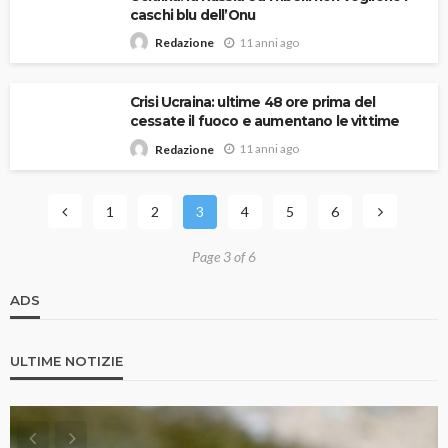
caschi blu dell’Onu
11 anni ago
Redazione
Crisi Ucraina: ultime 48 ore prima del
cessate il fuoco e aumentano le vittime
11 anni ago
Redazione
1
2
3
4
5
6
Page 3 of 6
ADS
ULTIME NOTIZIE