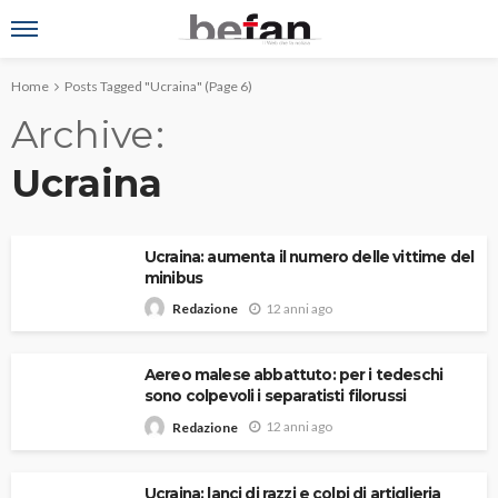
Home
Posts Tagged "Ucraina"
(Page 6)
Archive
Ucraina
Ucraina: aumenta il numero delle vittime del
minibus
12 anni ago
Redazione
Aereo malese abbattuto: per i tedeschi
sono colpevoli i separatisti filorussi
12 anni ago
Redazione
Ucraina: lanci di razzi e colpi di artiglieria