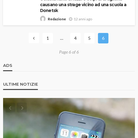
causano una strage vicino ad una scuola a
Donetsk
12 anni ago
Redazione
1
…
4
5
6
Page 6 of 6
ADS
ULTIME NOTIZIE