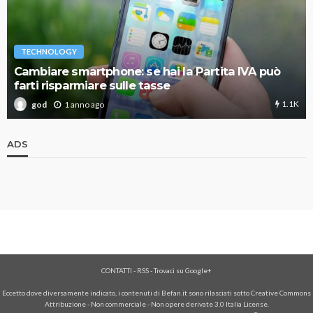
TECHNOLOGY
Cambiare smartphone: se hai la Partita IVA può
farti risparmiare sulle tasse
1.1K
1 anno ago
god
ADS
CONTATTI
-
RSS
-
Trovaci su Google+
Eccetto dove diversamente indicato, i contenuti di Befan.it sono rilasciati sotto Creative Commons
Attribuzione - Non commerciale - Non opere derivate 3.0 Italia License.