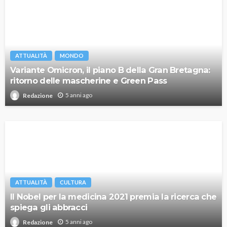
ATTUALITÀ
MONDO
Variante Omicron, il piano B della Gran Bretagna:
ritorno delle mascherine e Green Pass
5 anni ago
Redazione
ATTUALITÀ
CULTURA
Il Nobel per la medicina 2021 premia la ricerca che
spiega gli abbracci
5 anni ago
Redazione