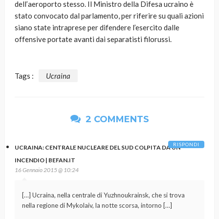
dell’aeroporto stesso. Il Ministro della Difesa ucraino è
stato convocato dal parlamento, per riferire su quali azioni
siano state intraprese per difendere l’esercito dalle
offensive portate avanti dai separatisti filorussi.
Tags :
Ucraina
2 COMMENTS
RISPONDI
UCRAINA: CENTRALE NUCLEARE DEL SUD COLPITA DA UN
INCENDIO | BEFAN.IT
16 Gennaio 2015 @ 10:24
[…] Ucraina, nella centrale di Yuzhnoukrainsk, che si trova
nella regione di Mykolaiv, la notte scorsa, intorno […]