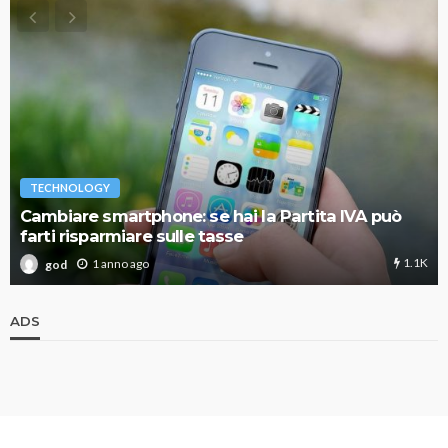
TECHNOLOGY
Cambiare smartphone: se hai la Partita IVA può
farti risparmiare sulle tasse
1.1K
1 anno ago
god
ADS