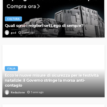
CULTURA
Quali sono i migliori set Lego di sempre?
3 anni ago
god
ITALIA
Ecco le nuove misure di sicurezza per le festività
natalizie: il Governo stringe la morsa anti-
contagio
5 anni ago
Redazione