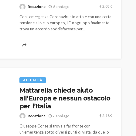
2.03K
Redazione
6 anni ago
Con l’emergenza Coronavirus in atto e con una certa
tensione a livello europeo, l’Eurogruppo finalmente
trova un accordo soddisfacente per...
AUTO
SPORT
MG alle Final 8 di Coppa
Davis: tennis mondiale e
ATTUALITÀ
passione per
Mattarella chiede aiuto
quale
l’automobilismo
all’Europa e nessun ostacolo
o prato
abbracciano la stessa causa
per l’Italia
784
580
god
9 mesi ago
2.18K
Redazione
6 anni ago
Giuseppe Conte si trova a far fronte con
un'emergenza sotto diversi punti di vista, da quello