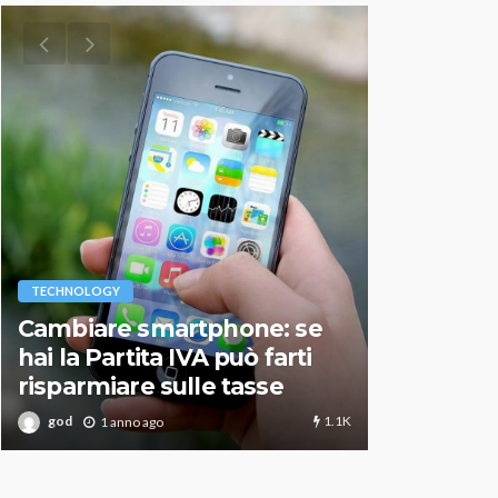
VARIE
TECHNOLOGY
Migliori r
Cambiare smartphone: se
guida agg
hai la Partita IVA può farti
scegliere
risparmiare sulle tasse
perfetto
1.1K
god
god
1 anno ago
1 an