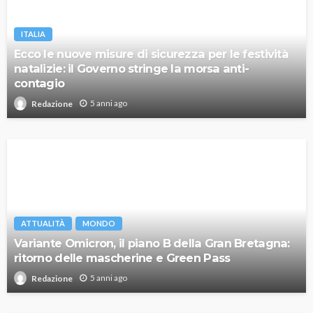
ITALIA
Ecco le nuove misure di sicurezza per le festività
natalizie: il Governo stringe la morsa anti-
contagio
5 anni ago
Redazione
ATTUALITÀ
MONDO
Variante Omicron, il piano B della Gran Bretagna:
ritorno delle mascherine e Green Pass
5 anni ago
Redazione