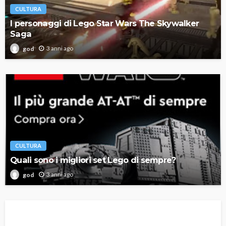
CULTURA
I personaggi di Lego Star Wars The Skywalker
Saga
3 anni ago
god
CULTURA
Quali sono i migliori set Lego di sempre?
3 anni ago
god