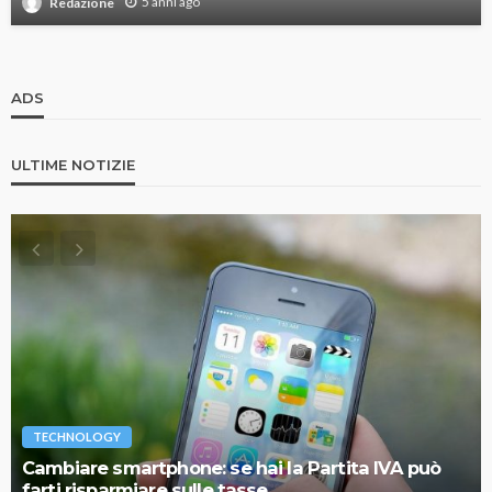
5 anni ago
Redazione
ADS
ULTIME NOTIZIE
TECHNOLOGY
Cambiare smartphone: se hai la Partita IVA può
farti risparmiare sulle tasse