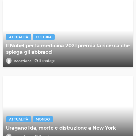
ATTUALITÀ
CULTURA
Il Nobel per la medicina 2021 premia la ricerca che
spiega gli abbracci
5 anni ago
Redazione
ATTUALITÀ
MONDO
Uragano Ida, morte e distruzione a New York