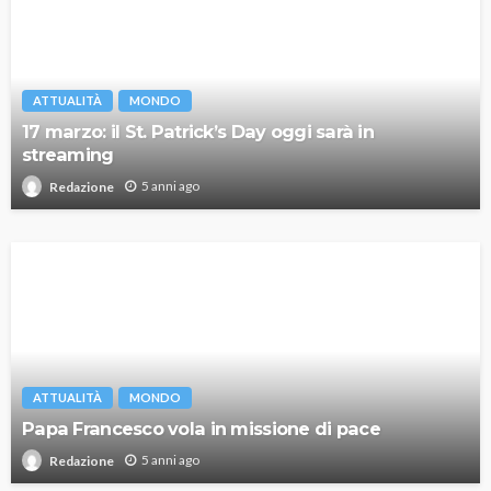
ATTUALITÀ
MONDO
17 marzo: il St. Patrick’s Day oggi sarà in
streaming
5 anni ago
Redazione
ATTUALITÀ
MONDO
Papa Francesco vola in missione di pace
5 anni ago
Redazione