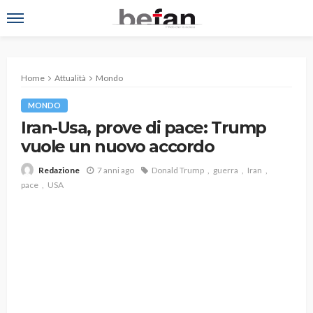
Home
Attualità
Mondo
MONDO
Iran-Usa, prove di pace: Trump
vuole un nuovo accordo
7 anni ago
Donald Trump
guerra
Iran
Redazione
pace
USA