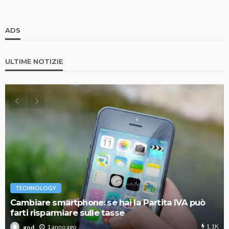
ADS
ULTIME NOTIZIE
TECHNOLOGY
Cambiare smartphone: se hai la Partita IVA può
farti risparmiare sulle tasse
1.1K
1 anno ago
god