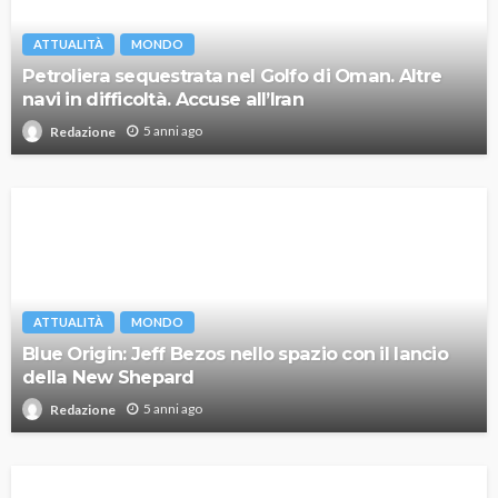
ATTUALITÀ
MONDO
Petroliera sequestrata nel Golfo di Oman. Altre
navi in difficoltà. Accuse all’Iran
5 anni ago
Redazione
ATTUALITÀ
MONDO
Blue Origin: Jeff Bezos nello spazio con il lancio
della New Shepard
5 anni ago
Redazione