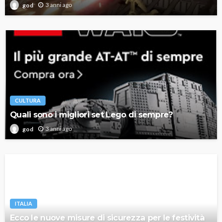
3 anni ago
god
CULTURA
Quali sono i migliori set Lego di sempre?
3 anni ago
god
ITALIA
Ecco le nuove misure di sicurezza per le festività