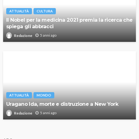
ATTUALITÀ
CULTURA
Il Nobel per la medicina 2021 premia la ricerca che
spiega gli abbracci
5 anni ago
Redazione
ATTUALITÀ
MONDO
Uragano Ida, morte e distruzione a New York
5 anni ago
Redazione