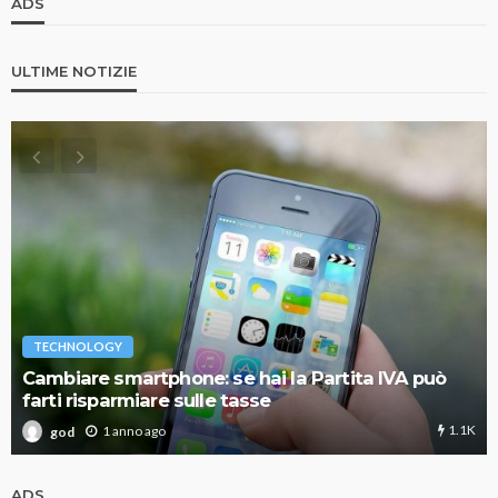
ADS
ULTIME NOTIZIE
TECHNOLOGY
Cambiare smartphone: se hai la Partita IVA può
farti risparmiare sulle tasse
1.1K
1 anno ago
god
ADS