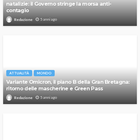
natalizie: il Governo stringe la morsa anti-
contagio
5 anni ago
Redazione
ATTUALITÀ
MONDO
Variante Omicron, il piano B della Gran Bretagna:
ritorno delle mascherine e Green Pass
5 anni ago
Redazione