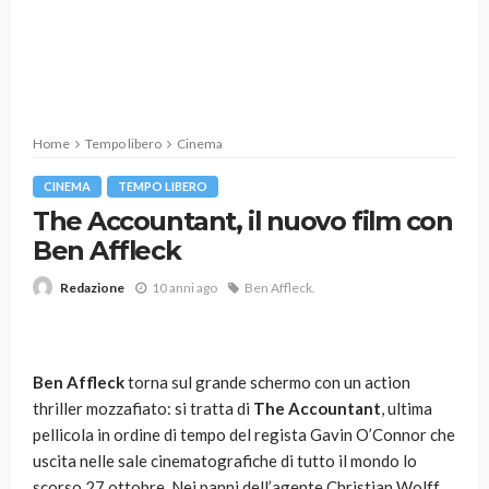
Home
Tempo libero
Cinema
CINEMA
TEMPO LIBERO
The Accountant, il nuovo film con
Ben Affleck
10 anni ago
Ben Affleck.
Redazione
Ben Affleck
torna sul grande schermo con un action
thriller mozzafiato: si tratta di
The Accountant
, ultima
pellicola in ordine di tempo del regista Gavin O’Connor che
uscita nelle sale cinematografiche di tutto il mondo lo
scorso 27 ottobre. Nei panni dell’agente Christian Wolff,