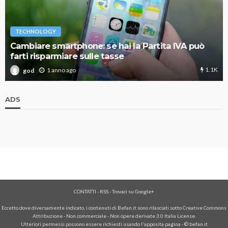
TECHNOLOGY
Cambiare smartphone: se hai la Partita IVA può
farti risparmiare sulle tasse
1.1K
1 anno ago
god
ADS
CONTATTI
-
RSS
-
Trovaci su Google+
Eccetto dove diversamente indicato, i contenuti di Befan.it sono rilasciati sotto Creative Commons
Attribuzione - Non commerciale - Non opere derivate 3.0 Italia License.
Ulteriori permessi possono essere richiesti usando l'
apposita pagina
- © befan.it