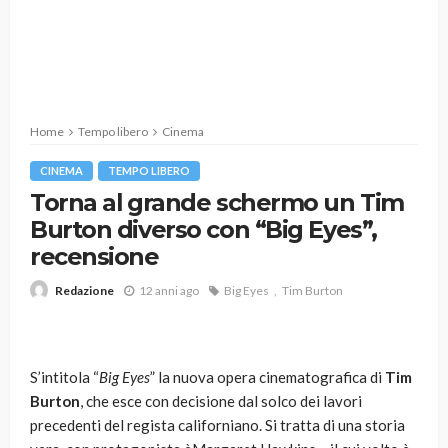
Home
Tempo libero
Cinema
CINEMA
TEMPO LIBERO
Torna al grande schermo un Tim
Burton diverso con “Big Eyes”,
recensione
12 anni ago
Big Eyes
Tim Burton
Redazione
S’intitola “
Big Eyes
” la nuova opera cinematografica di
Tim
Burton
, che esce con decisione dal solco dei lavori
precedenti del regista californiano. Si tratta di una storia