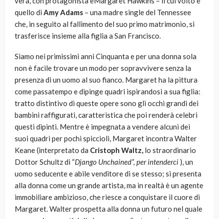
vera, con protagonista èMargaret Hawkins – il cui volto è
quello di
Amy Adams
– una madre single del Tennessee
che, in seguito al fallimento del suo primo matrimonio, si
trasferisce insieme alla figlia a San Francisco.
Siamo nei primissimi anni Cinquanta e per una donna sola
non è facile trovare un modo per sopravvivere senza la
presenza di un uomo al suo fianco. Margaret ha la pittura
come passatempo e dipinge quadri ispirandosi a sua figlia:
tratto distintivo di queste opere sono gli occhi grandi dei
bambini raffigurati, caratteristica che poi renderà celebri
questi dipinti. Mentre è impegnata a vendere alcuni dei
suoi quadri per pochi spiccioli, Margaret incontra Walter
Keane (interpretato da
Cristoph Waltz,
lo straordinario
Dottor Schultz di “
Django Unchained”, per intenderci
), un
uomo seducente e abile venditore di se stesso; si presenta
alla donna come un grande artista, ma in realtà è un agente
immobiliare ambizioso, che riesce a conquistare il cuore di
Margaret. Walter prospetta alla donna un futuro nel quale