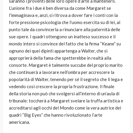
saranno i proventi delle loro opere d’arte a mantenerli.
L’unione fra i due è ben diversa da come Margaret se
l’immaginava e, anzi, si ritrova a dover fare i conti con la
forte pressione psicologia che l’uomo esercita su di lei, al
punto tale da convincerla a rinunciare alla paternità delle
sue opere. I quadri ottengono un inatteso successo e il
mondo intero si convince del fatto che la firma “Keane” su
ognuno dei quei dipinti appartenga a Walter, che si
approprierà della fama che spetterebbe in realtà alla
consorte. Margaret è talmente succube del proprio marito
che continuerà a lavorare nell’ombra per accrescere la
popolarità di Walter, tenendo per sé il segreto che li lega e
vedendo così crescere la propria frustrazione. Il finale
della storia non può che svolgersi all’interno di un’aula di
tribunale: toccherà a Margaret svelare la truffa artistica e
accreditarsi agli occhi del Mondo come la vera autrice dei
quadri “Big Eyes” che hanno rivoluzionato l’arte
americana.