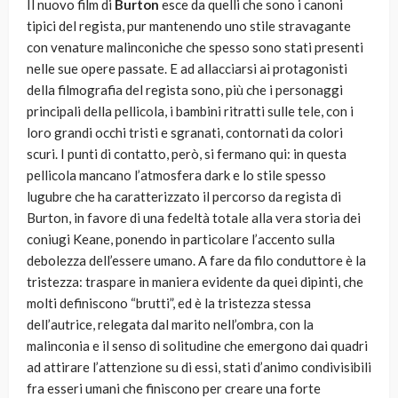
Il nuovo film di
Burton
esce da quelli che sono i canoni
tipici del regista, pur mantenendo uno stile stravagante
con venature malinconiche che spesso sono stati presenti
nelle sue opere passate. E ad allacciarsi ai protagonisti
della filmografia del regista sono, più che i personaggi
principali della pellicola, i bambini ritratti sulle tele, con i
loro grandi occhi tristi e sgranati, contornati da colori
scuri. I punti di contatto, però, si fermano qui: in questa
pellicola mancano l’atmosfera dark e lo stile spesso
lugubre che ha caratterizzato il percorso da regista di
Burton, in favore di una fedeltà totale alla vera storia dei
coniugi Keane, ponendo in particolare l’accento sulla
debolezza dell’essere umano. A fare da filo conduttore è la
tristezza: traspare in maniera evidente da quei dipinti, che
molti definiscono “brutti”, ed è la tristezza stessa
dell’autrice, relegata dal marito nell’ombra, con la
malinconia e il senso di solitudine che emergono dai quadri
ad attirare l’attenzione su di essi, stati d’animo condivisibili
fra esseri umani che finiscono per creare una forte