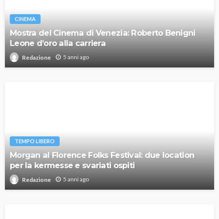
CINEMA
Mostra del Cinema di Venezia: Roberto Benigni
Leone d’oro alla carriera
5 anni ago
Redazione
TEMPO LIBERO
Morgan al Florence Folks Festival: due location
per la kermesse e svariati ospiti
5 anni ago
Redazione