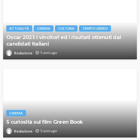
ATTUALITÀ
CINEMA
CULTURA
TEMPO LIBERO
Oscar 2021: i vincitori ed i risultati ottenuti dai
candidati italiani
5 anni ago
Redazione
CINEMA
5 curiosità sul film Green Book
5 anni ago
Redazione