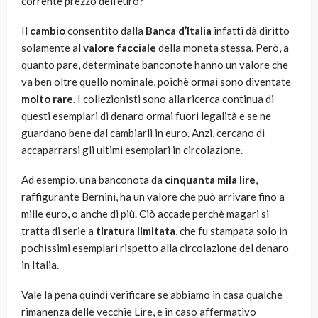
corrente prezzo dell’euro?
Il
cambio
consentito dalla
Banca d’Italia
infatti dà diritto
solamente al
valore facciale
della moneta stessa. Però, a
quanto pare, determinate banconote hanno un valore che
va ben oltre quello nominale, poichè ormai sono diventate
molto rare
. I collezionisti sono alla ricerca continua di
questi esemplari di denaro ormai fuori legalità e se ne
guardano bene dal cambiarli in euro. Anzi, cercano di
accaparrarsi gli ultimi esemplari in circolazione.
Ad esempio, una banconota da
cinquanta mila lire
,
raffigurante Bernini, ha un valore che può arrivare fino a
mille euro, o anche di più. Ciò accade perchè magari si
tratta di serie a
tiratura limitata
, che fu stampata solo in
pochissimi esemplari rispetto alla circolazione del denaro
in Italia.
Vale la pena quindi verificare se abbiamo in casa qualche
rimanenza delle vecchie Lire, e in caso affermativo