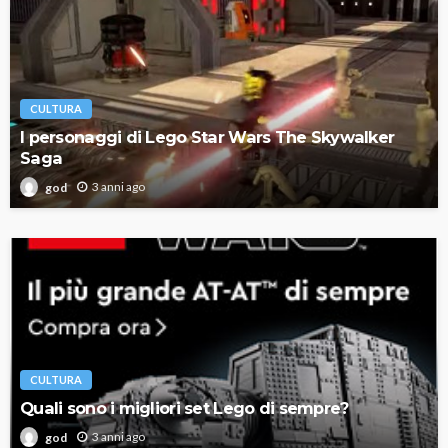
CULTURA
I personaggi di Lego Star Wars The Skywalker
Saga
3 anni ago
god
CULTURA
Quali sono i migliori set Lego di sempre?
3 anni ago
god