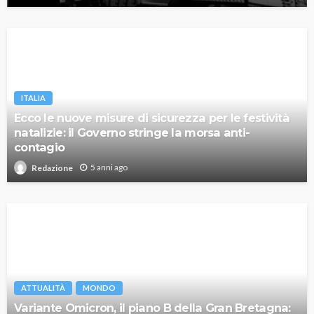
ITALIA
Ecco le nuove misure di sicurezza per le festività
natalizie: il Governo stringe la morsa anti-
contagio
5 anni ago
Redazione
ATTUALITÀ
MONDO
Variante Omicron, il piano B della Gran Bretagna: