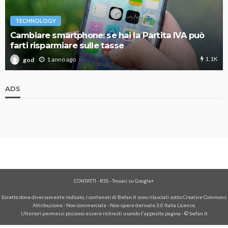
TECHNOLOGY
Cambiare smartphone: se hai la Partita IVA può
farti risparmiare sulle tasse
1.1K
1 anno ago
god
ADS
CONTATTI
-
RSS
-
Trovaci su Google+
Eccetto dove diversamente indicato, i contenuti di Befan.it sono rilasciati sotto Creative Commons
Attribuzione - Non commerciale - Non opere derivate 3.0 Italia License.
Ulteriori permessi possono essere richiesti usando l'
apposita pagina
- © befan.it