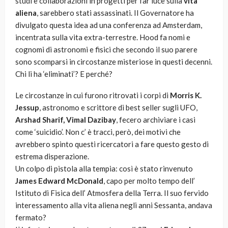
studi e collaborazioni in progetti per far luce sulla
vita
aliena
, sarebbero stati assassinati. Il Governatore ha
divulgato questa idea ad una conferenza ad Amsterdam,
incentrata sulla vita extra-terrestre. Hood fa nomi e
cognomi di astronomi e fisici che secondo il suo parere
sono scomparsi in circostanze misteriose in questi decenni.
Chi li ha ‘eliminati’? E perché?
Le circostanze in cui furono ritrovati i corpi di
Morris K.
Jessup
, astronomo e scrittore di best seller sugli UFO,
Arshad Sharif, Vimal Dazibay
, fecero archiviare i casi
come ‘suicidio’. Non c’ è tracci, però, dei motivi che
avrebbero spinto questi ricercatori a fare questo gesto di
estrema disperazione.
Un colpo di pistola alla tempia: così è stato rinvenuto
James Edward McDonald
, capo per molto tempo dell’
Istituto di Fisica dell’ Atmosfera della Terra. Il suo fervido
interessamento alla vita aliena negli anni Sessanta, andava
fermato?