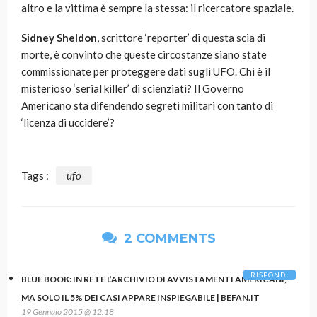
altro e la vittima è sempre la stessa: il ricercatore spaziale.
Sidney Sheldon
, scrittore ‘reporter’ di questa scia di
morte, è convinto che queste circostanze siano state
commissionate per proteggere dati sugli UFO. Chi è il
misterioso ‘serial killer’ di scienziati? Il Governo
Americano sta difendendo segreti militari con tanto di
‘licenza di uccidere’?
Tags :
ufo
2 COMMENTS
RISPONDI
BLUE BOOK: IN RETE L’ARCHIVIO DI AVVISTAMENTI AMERICANI,
MA SOLO IL 5% DEI CASI APPARE INSPIEGABILE | BEFAN.IT
19 Gennaio 2015 @ 12:18