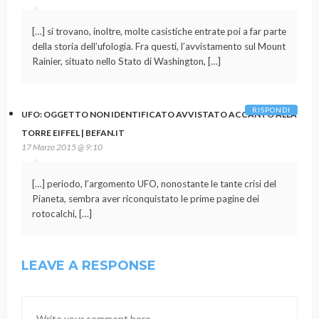
[…] si trovano, inoltre, molte casistiche entrate poi a far parte
della storia dell’ufologia. Fra questi, l’avvistamento sul Mount
Rainier, situato nello Stato di Washington, […]
RISPONDI
UFO: OGGETTO NON IDENTIFICATO AVVISTATO ACCANTO ALLA
TORRE EIFFEL | BEFAN.IT
17 Marzo 2015 @ 9:10
[…] periodo, l’argomento UFO, nonostante le tante crisi del
Pianeta, sembra aver riconquistato le prime pagine dei
rotocalchi, […]
LEAVE A RESPONSE