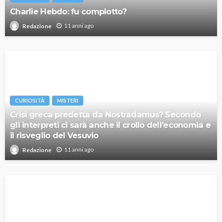
Charlie Hebdo: fu complotto?
11 anni ago
Redazione
CURIOSITÀ
MISTERI
Crisi greca predetta da Nostradamus? Secondo
gli interpreti ci sarà anche il crollo dell’economia e
il risveglio del Vesuvio
11 anni ago
Redazione