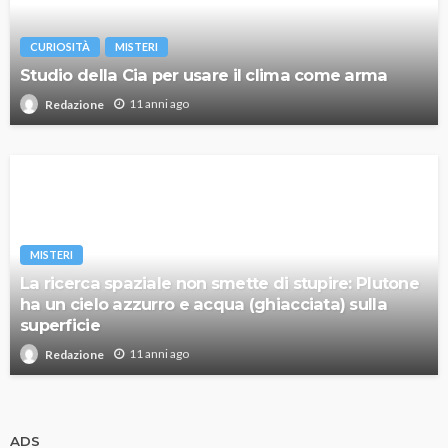
CURIOSITÀ
MISTERI
Studio della Cia per usare il clima come arma
11 anni ago
Redazione
MISTERI
La ricerca spaziale non smette di stupire: Plutone
ha un cielo azzurro e acqua (ghiacciata) sulla
superficie
11 anni ago
Redazione
ADS