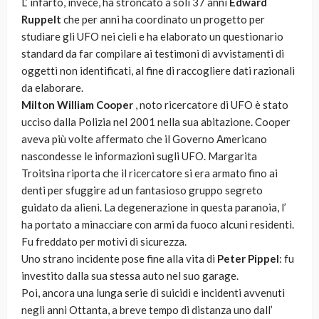
L’ infarto, invece, ha stroncato a soli 37 anni
Edward
Ruppelt
che per anni ha coordinato un progetto per
studiare gli UFO nei cieli e ha elaborato un questionario
standard da far compilare ai testimoni di avvistamenti di
oggetti non identificati, al fine di raccogliere dati razionali
da elaborare.
Milton William Cooper
, noto ricercatore di UFO è stato
ucciso dalla Polizia nel 2001 nella sua abitazione. Cooper
aveva più volte affermato che il Governo Americano
nascondesse le informazioni sugli UFO. Margarita
Troitsina riporta che il ricercatore si era armato fino ai
denti per sfuggire ad un fantasioso gruppo segreto
guidato da alieni. La degenerazione in questa paranoia, l’
ha portato a minacciare con armi da fuoco alcuni residenti.
Fu freddato per motivi di sicurezza.
Uno strano incidente pose fine alla vita di
Peter Pippel
: fu
investito dalla sua stessa auto nel suo garage.
Poi, ancora una lunga serie di suicidi e incidenti avvenuti
negli anni Ottanta, a breve tempo di distanza uno dall’