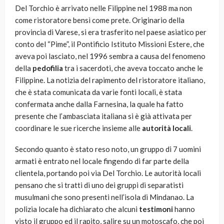
Del Torchio è arrivato nelle Filippine nel 1988 ma non
come ristoratore bensì come prete. Originario della
provincia di Varese, si era trasferito nel paese asiatico per
conto del “Pime”, il Pontificio Istituto Missioni Estere, che
aveva poi lasciato, nel 1996 sembra a causa del fenomeno
della
pedofilia
tra i sacerdoti, che aveva toccato anche le
Filippine. La notizia del rapimento del ristoratore italiano,
che è stata comunicata da varie fonti locali, è stata
confermata anche dalla Farnesina, la quale ha fatto
presente che l’ambasciata italiana si è già attivata per
coordinare le sue ricerche insieme alle
autorità locali
.
Secondo quanto è stato reso noto, un gruppo di 7 uomini
armati è entrato nel locale fingendo di far parte della
clientela, portando poi via Del Torchio. Le autorità locali
pensano che si tratti di uno dei gruppi di separatisti
musulmani che sono presenti nell’isola di Mindanao. La
polizia locale ha dichiarato che alcuni
testimoni
hanno
visto il gruppo ed il rapito, salire su un motoscafo, che poi