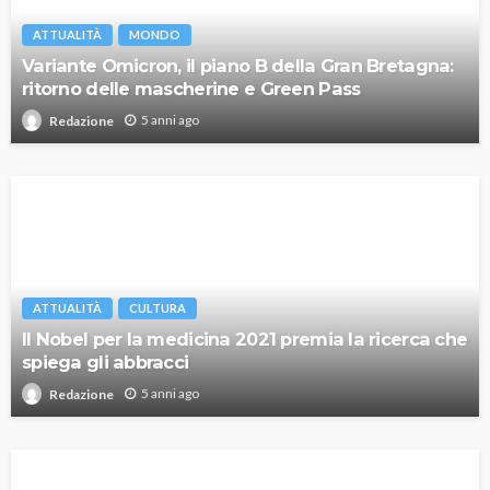
ATTUALITÀ
MONDO
Variante Omicron, il piano B della Gran Bretagna:
ritorno delle mascherine e Green Pass
5 anni ago
Redazione
ATTUALITÀ
CULTURA
Il Nobel per la medicina 2021 premia la ricerca che
spiega gli abbracci
5 anni ago
Redazione