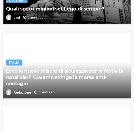
CULTURA
Quali sono i migliori set Lego di sempre?
3 anni ago
god
ITALIA
Ecco le nuove misure di sicurezza per le festività
natalizie: il Governo stringe la morsa anti-
contagio
5 anni ago
Redazione