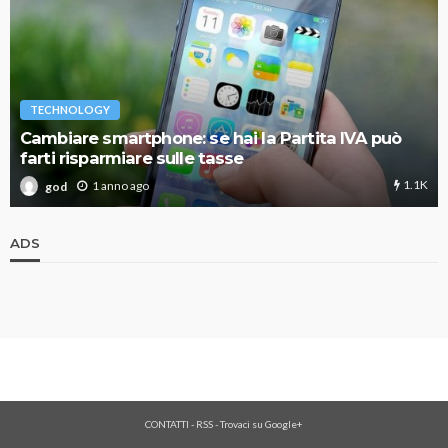
TECHNOLOGY
Cambiare smartphone: se hai la Partita IVA può
farti risparmiare sulle tasse
1.1K
1 anno ago
god
ADS
CONTATTI
-
RSS
-
Trovaci su Google+