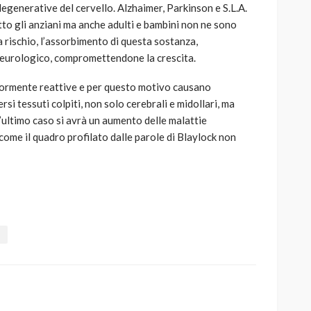
egenerative del cervello. Alzhaimer, Parkinson e S.L.A.
utto gli anziani ma anche adulti e bambini non ne sono
a rischio, l’assorbimento di questa sostanza,
neurologico, compromettendone la crescita.
iormente reattive e per questo motivo causano
rsi tessuti colpiti, non solo cerebrali e midollari, ma
’ultimo caso si avrà un aumento delle malattie
 come il quadro profilato dalle parole di Blaylock non