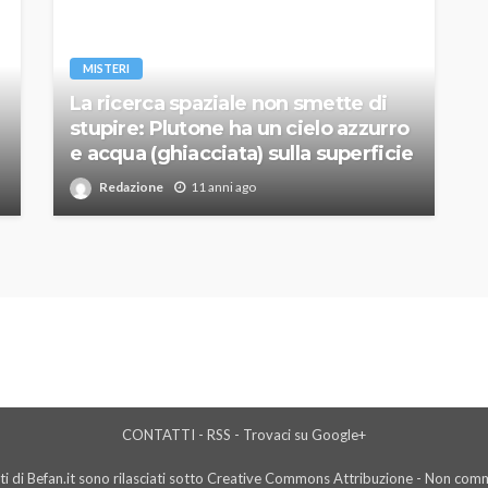
MISTERI
La ricerca spaziale non smette di
stupire: Plutone ha un cielo azzurro
e acqua (ghiacciata) sulla superficie
Redazione
11 anni ago
CONTATTI
-
RSS
-
Trovaci su Google+
i di Befan.it sono rilasciati sotto Creative Commons Attribuzione - Non comme