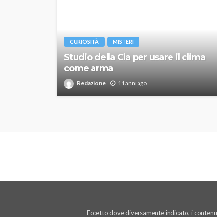
CURIOSITÀ
MISTERI
Studio della Cia per usare il clima
come arma
Redazione
11 anni ago
Eccetto dove diversamente indicato, i contenut