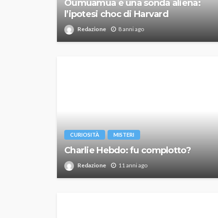
Oumuamua è una sonda aliena:
l’ipotesi choc di Harvard
Redazione
8 anni ago
CURIOSITÀ
MISTERI
Charlie Hebdo: fu complotto?
Redazione
11 anni ago