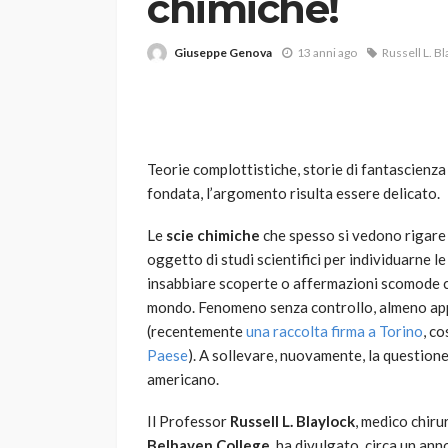
chimiche!
Giuseppe Genova
13 anni ago
Russell L. B
Teorie complottistiche, storie di fantascienza
fondata, l’argomento risulta essere delicato.
VARIE
Robot tagliaerba: 
Le
scie chimiche
che spesso si vedono rigare i
scegliere per il tu
oggetto di studi scientifici per individuarne le
insabbiare scoperte o affermazioni scomode ch
god
1 anno ago
mondo. Fenomeno senza controllo, almeno appa
(recentemente
una raccolta firma a Torino
, co
Paese
). A sollevare, nuovamente, la question
americano.
Il Professor
Russell L. Blaylock
, medico chiru
Belhaven College
, ha divulgato, circa un anno