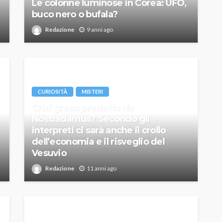
Le colonne luminose in Corea: UFO,
buco nero o bufala?
Redazione
9 anni ago
CURIOSITÀ
MISTERI
Crisi greca predetta da
Nostradamus? Secondo gli
interpreti ci sarà anche il crollo
dell’economia e il risveglio del
Vesuvio
Redazione
11 anni ago