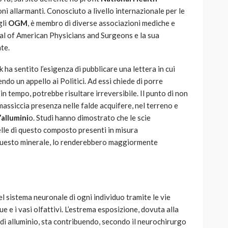
toni allarmanti. Conosciuto a livello internazionale per le
gli
OGM
, è membro di diverse associazioni mediche e
al of American Physicians and Surgeons e la sua
te.
 ha sentito l’esigenza di pubblicare una lettera in cui
do un appello ai Politici. Ad essi chiede di porre
n tempo, potrebbe risultare irreversibile. Il punto di non
assiccia presenza nelle falde acquifere, nel terreno e
allumini
o. Studi hanno dimostrato che le scie
elle di questo composto presenti in misura
i questo minerale, lo renderebbero maggiormente
el sistema neuronale di ogni individuo tramite le vie
e e i vasi olfattivi. L’estrema esposizione, dovuta alla
e di alluminio, sta contribuendo, secondo il neurochirurgo