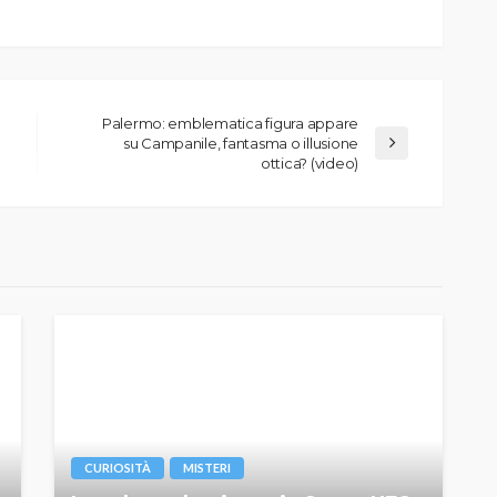
Palermo: emblematica figura appare
su Campanile, fantasma o illusione
ottica? (video)
CURIOSITÀ
MISTERI