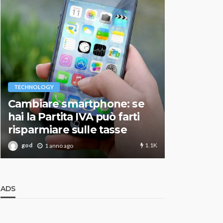
VARIE
TECHNOLOGY
Migliori r
Cambiare smartphone: se
guida agg
hai la Partita IVA può farti
scegliere
risparmiare sulle tasse
perfetto
1.1K
god
god
1 anno ago
1 an
ADS