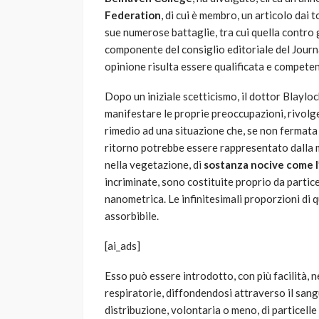
Federation
, di cui è membro, un articolo dai 
sue numerose battaglie, tra cui quella contro 
componente del consiglio editoriale del Journ
opinione risulta essere qualificata e competen
Dopo un iniziale scetticismo, il dottor Blaylock
manifestare le proprie preoccupazioni, rivolgen
rimedio ad una situazione che, se non fermata i
ritorno potrebbe essere rappresentato dalla m
nella vegetazione, di
sostanza nocive come l’
incriminate, sono costituite proprio da partic
nanometrica. Le infinitesimali proporzioni d
assorbibile.
[ai_ads]
Esso può essere introdotto, con più facilità, n
respiratorie, diffondendosi attraverso il sangu
distribuzione, volontaria o meno, di particell