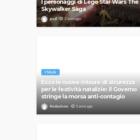
I personaggi di Lego Star Wars The
Skywalker Saga
god
3 anni ago
ITALIA
Ecco le nuove misure di sicurezza
per le festività natalizie: il Governo
stringe la morsa anti-contagio
Redazione
5 anni ago