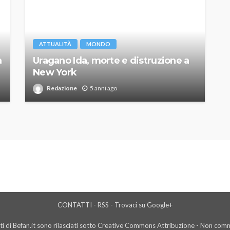
ATTUALITÀ
MONDO
a
Uragano Ida, morte e distruzione a
New York
Redazione
5 anni ago
CONTATTI
-
RSS
-
Trovaci su Google+
i di Befan.it sono rilasciati sotto Creative Commons Attribuzione - Non comme