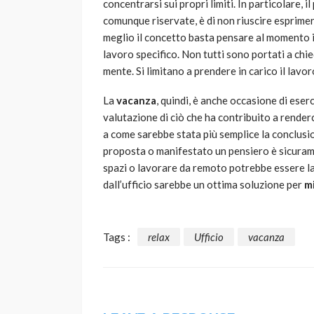
concentrarsi sui propri limiti. In particolare,
comunque riservate, è di non riuscire esprimer
meglio il concetto basta pensare al momento i
lavoro specifico. Non tutti sono portati a chie
mente. Si limitano a prendere in carico il lavo
La
vacanza
, quindi, è anche occasione di eserc
valutazione di ciò che ha contribuito a render
a come sarebbe stata più semplice la conclus
proposta o manifestato un pensiero è sicura
spazi o lavorare da remoto potrebbe essere la
dall’ufficio sarebbe un ottima soluzione per
mi
Tags :
relax
Ufficio
vacanza