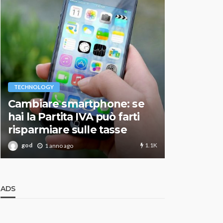
VARIE
TECHNOLOGY
Migliori r
Cambiare smartphone: se
guida agg
hai la Partita IVA può farti
scegliere
risparmiare sulle tasse
perfetto
1.1K
god
god
1 anno ago
1 an
ADS