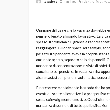
Redazione
9 anni ago
relax
Ufficio
vac
Opinione diffusa è che la vacanza dovrebbe 
pensiero legato al mondo lavorativo. La
vita 
spesso, il problema più grande è rappresentat
raggiungere. Gli open space, ad esempio, sono
VARIE
passato il dipendente aveva la propria stanza,
Robot tagliaerba: 
ambiente aperto, separato solo da pannelli. Qu
scegliere per il tu
mancanza di concentrazione in vista di obiettiv
conciliano col pensiero. In vacanza si ha oppor
god
1 anno ago
alcuni casi, si compiono in automatico senza d
Ripercorrere mentalmente la strada che ha port
eventuali scelte alternative. La prospettiva c
senza coinvolgimento emotivo. Quest’ultimo è,
mancanza di sonno e di tutte quelle situazioni 