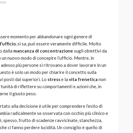
anza
essere momento per abbandonare ogni genere di
AUTO
SPORT
d’ufficio
, si sa, può essere veramente difficile. Molto
MG alle Final 8 di Coppa
o dalla
mancanza di concentrazione
sugli obiettivi da
Davis: tennis mondiale e
 un nuovo modo di concepire l’ufficio. Mentre, in
passione per
 adesso più persone si ritrovano a dover lavorare in un
quale
l’automobilismo
esto è solo un modo per chiarire il concetto sulla
o prato
abbracciano la stessa causa
i posti dai superiori. Lo
stress
e la
vita frenetica
non
tunità di riflettere su comportamenti e azioni che, in
786
583
god
9 mesi ago
arne il giusto peso.
ato alla decisione è utile per comprendere l’esito di
ambia radicalmente se osservata con occhio più clinico e
 spesso, frutto di scadenze ravvicinate, stanchezza,
che ci fanno perdere lucidità. Un consiglio è quello di