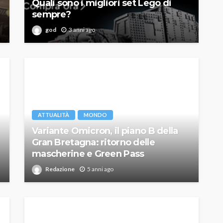
Quali sono i migliori set Lego di
sempre?
god
3 anni ago
ATTUALITÀ
MONDO
Variante Omicron, il piano B della
Gran Bretagna: ritorno delle
mascherine e Green Pass
Redazione
5 anni ago