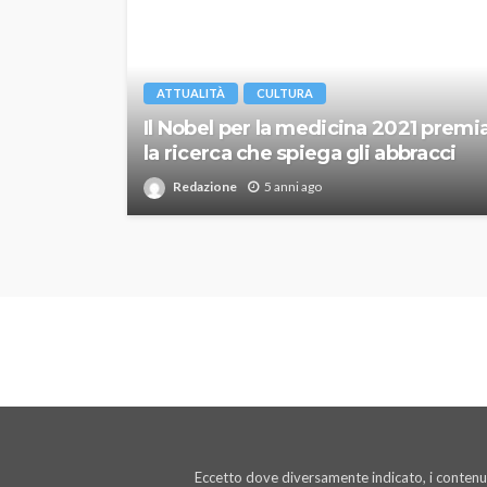
ATTUALITÀ
CULTURA
Il Nobel per la medicina 2021 premi
la ricerca che spiega gli abbracci
Redazione
5 anni ago
Eccetto dove diversamente indicato, i contenut