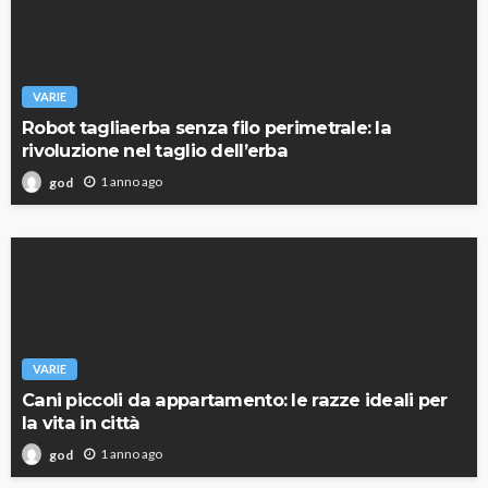
VARIE
Robot tagliaerba senza filo perimetrale: la
rivoluzione nel taglio dell’erba
1 anno ago
god
VARIE
Cani piccoli da appartamento: le razze ideali per
la vita in città
1 anno ago
god