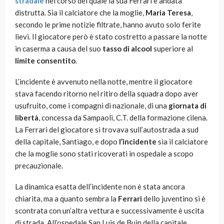
stradale
nel corso del quale la sua Ferrari è andata
distrutta. Sia il calciatore che la moglie,
Maria Teresa
,
secondo le prime notizie filtrate, hanno avuto solo ferite
lievi. Il giocatore però è stato costretto a passare la notte
in caserma a causa del suo
tasso di alcool
superiore al
limite consentito
.
L’incidente è avvenuto nella notte, mentre il giocatore
stava facendo ritorno nel ritiro della squadra dopo aver
usufruito, come i compagni di nazionale, di una
giornata di
libertà
, concessa da Sampaoli, C.T. della formazione cilena.
La Ferrari del giocatore si trovava sull’autostrada a sud
della capitale, Santiago, e dopo
l’incidente
sia il calciatore
che la moglie sono stati ricoverati in ospedale a scopo
precauzionale.
La dinamica esatta dell’incidente non è stata ancora
chiarita, ma a quanto sembra la
Ferrari
dello juventino si è
scontrata con un’altra vettura e successivamente è uscita
di strada. All’ospedale San Luis de Buin della capitale