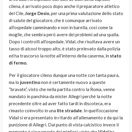
cilena, è arrivato poco dopo anche il preparatore atletico
del Cile,
Jorge Desio
, per una prima valutazione dello stato
di salute del giocatore, che è comunque arrivato
all’ospedale camminando e non in barella, così come la
moglie, che sembra però avere dei problemi ad una spalla.
Dopo i controlli all’ospedale, Vidal, che risultava avere un
tasso di alcool troppo alto, è stato prelevato dalla polizia
ed ha trascorso la notte all’interno della caserma, in
stato
di fermo.
Per il giocatore cileno dunque una notte con tanta paura,
ma lo
juventino
non è certamente nuovo a queste
“bravate”, visto che nella partita contro la Roma, venne
mandato in panchina da mister Allegri perché la notte
precedente oltre ad aver fatto tardi in discoteca, era
rimasto coinvolto in una
lite stradale
. In quell’occasione
Vidal si era presentato in ritardo all’allenamento e da qui la
punizione di Allegri. Dal punto di vista calcistico invece il
momento è sicuramente dei migliori, visto che
Vidal
ha