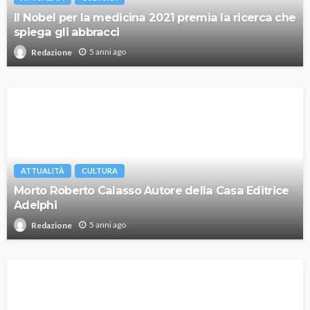
Il Nobel per la medicina 2021 premia la ricerca che
spiega gli abbracci
5 anni ago
Redazione
ATTUALITÀ
CULTURA
Morto Roberto Calasso Autore della Casa Editrice
Adelphi
5 anni ago
Redazione