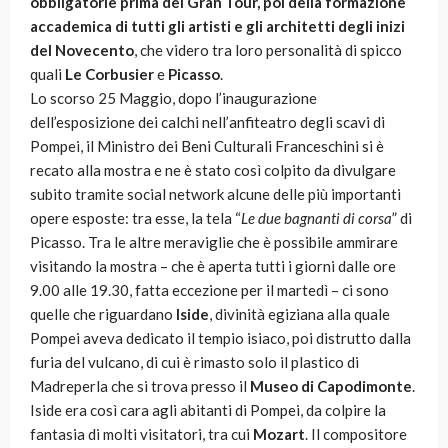
obbligatorie prima del Gran Tour, poi della formazione
accademica di tutti gli artisti e gli architetti degli inizi
del Novecento
, che videro tra loro personalità di spicco
quali
Le Corbusier
e
Picasso
.
Lo scorso 25 Maggio, dopo l’inaugurazione
dell’esposizione dei calchi nell’anfiteatro degli scavi di
Pompei, il Ministro dei Beni Culturali Franceschini si è
recato alla mostra e ne è stato così colpito da divulgare
subito tramite social network alcune delle più importanti
opere esposte: tra esse, la tela “
Le due bagnanti di corsa
” di
Picasso. Tra le altre meraviglie che è possibile ammirare
visitando la mostra – che è aperta tutti i giorni dalle ore
9.00 alle 19.30, fatta eccezione per il martedì – ci sono
quelle che riguardano
Iside
, divinità egiziana alla quale
Pompei aveva dedicato il tempio isiaco, poi distrutto dalla
furia del vulcano, di cui è rimasto solo il plastico di
Madreperla che si trova presso il
Museo di Capodimonte
.
Iside era così cara agli abitanti di Pompei, da colpire la
fantasia di molti visitatori, tra cui
Mozart
. Il compositore