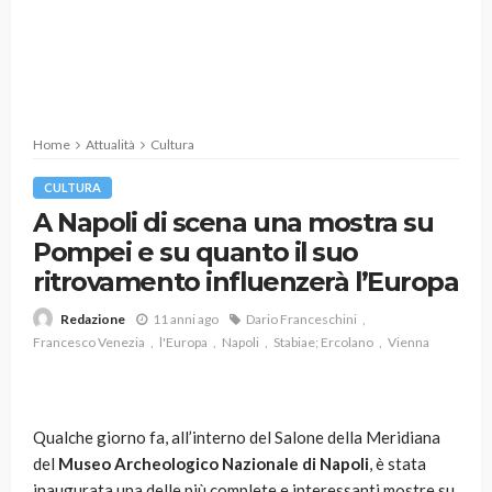
Home
Attualità
Cultura
CULTURA
A Napoli di scena una mostra su
Pompei e su quanto il suo
ritrovamento influenzerà l’Europa
11 anni ago
Dario Franceschini
Redazione
Francesco Venezia
l'Europa
Napoli
Stabiae; Ercolano
Vienna
Qualche giorno fa, all’interno del Salone della Meridiana
del
Museo Archeologico Nazionale di Napoli
, è stata
inaugurata una delle più complete e interessanti mostre su