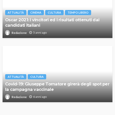
ATTUALITÀ
CINEMA
CULTURA
TEMPO LIBERO
Oscar 2021: i vincitori ed i risultati ottenuti dai
candidati italiani
5 anni ago
Redazione
ATTUALITÀ
CULTURA
Covid-19: Giuseppe Tornatore girerà degli spot per
la campagna vaccinale
6 anni ago
Redazione