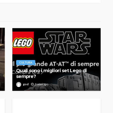
CULTURA
Quali sono i migliori set Lego di
sempre?
god
3 anni ago