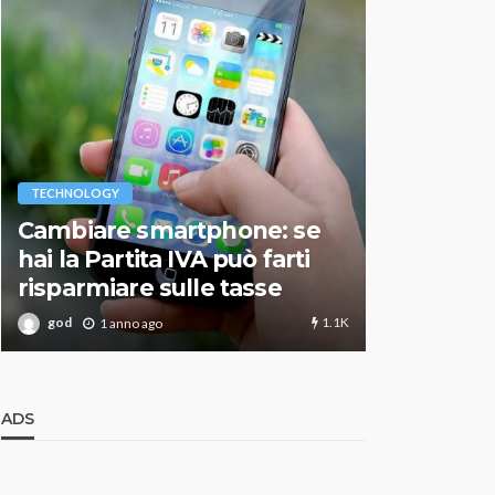
VARIE
TECHNOLOGY
Migliori r
Cambiare smartphone: se
guida agg
hai la Partita IVA può farti
scegliere
risparmiare sulle tasse
perfetto
1.1K
god
god
1 anno ago
1 an
ADS