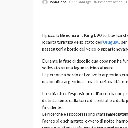
Redazione
11 anni ago
incidente aereo
U
Il piccolo
Beechcraft King b90
turboelica st
località turistica dello stato dell’
Uruguay
, pe
passeggeri a bordo del veicolo appartenevano 
VARIE
Durante la fase di decollo qualcosa non ha f
Robot tagliaerba: 
sollevato su una laguna vicino al mare.
scegliere per il tu
Le persone a bordo del velivolo argentino era
nazionalità argentina e una di nazionalità bras
god
1 anno ago
Lo schianto e l’esplosione dell’aereo hanno 
distintamente dalla torre di controllo e dall
l’incidente.
Le ricerche e i soccorsi sono stati immediatame
l’aereo si è schiantato, ovvero di notte, hanno
reso noto di avere rinvenuto
tre corpi senza 