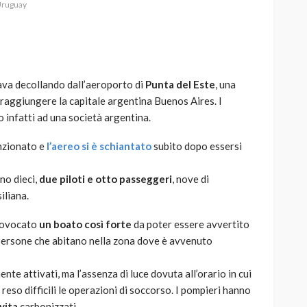
ruguay
ava decollando dall’aeroporto di
Punta del Este
, una
AUTO
SPORT
r raggiungere la capitale argentina Buenos Aires. I
MG alle Final 8 di Coppa
infatti ad una società argentina.
Davis: tennis mondiale e
passione per
unzionato e
l’aereo si è schiantato
subito dopo essersi
quale
l’automobilismo
o prato
abbracciano la stessa causa
no dieci,
due piloti e otto passeggeri
, nove di
iliana.
784
579
god
9 mesi ago
provocato
un boato così forte
da poter essere avvertito
e persone che abitano nella zona dove è avvenuto
nte attivati, ma l’assenza di luce dovuta all’orario in cui
 reso difficili le operazioni di soccorso. I pompieri hanno
vita
carbonizzati.