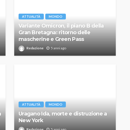
ATTUALITÀ
MONDO
Variante Omicron, il piano B della
Gran Bretagna: ritorno delle
mascherine e Green Pass
Redazione
5 anni ago
ATTUALITÀ
MONDO
a
Uragano Ida, morte e distruzione a
New York
Redazione
5 anni ago