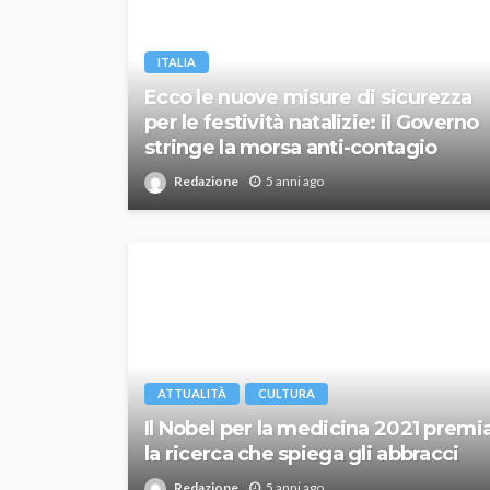
ITALIA
Ecco le nuove misure di sicurezza
per le festività natalizie: il Governo
stringe la morsa anti-contagio
Redazione
5 anni ago
ATTUALITÀ
CULTURA
Il Nobel per la medicina 2021 premi
la ricerca che spiega gli abbracci
Redazione
5 anni ago