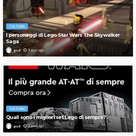
CULTURA
I personaggi di Lego Star Wars The Skywalker
Saga
3 anni ago
god
CULTURA
Quali sono i migliori set Lego di sempre?
3 anni ago
god