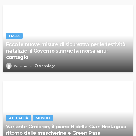
ITALIA
Ecco le nuove misure di sicurezza per le festività
natalizie: il Governo stringe la morsa anti-
contagio
5 anni ago
Redazione
ATTUALITÀ
MONDO
Variante Omicron, il piano B della Gran Bretagna:
ritorno delle mascherine e Green Pass