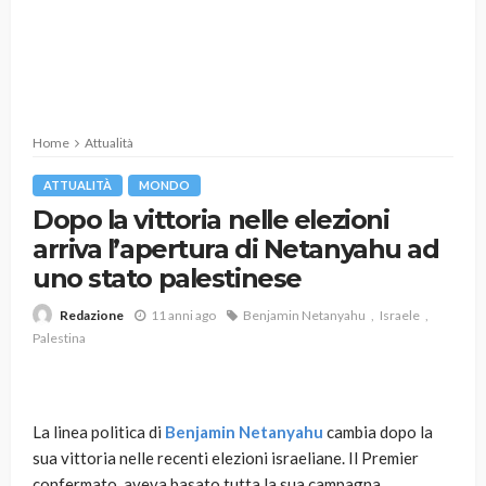
Home
Attualità
ATTUALITÀ
MONDO
Dopo la vittoria nelle elezioni
arriva l’apertura di Netanyahu ad
uno stato palestinese
11 anni ago
Benjamin Netanyahu
Israele
Redazione
Palestina
La linea politica di
Benjamin Netanyahu
cambia dopo la
sua vittoria nelle recenti elezioni israeliane. Il Premier
confermato, aveva basato tutta la sua campagna