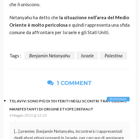
che li uniscono.
Netanyahu ha detto che
la situazione nell’area del Medio
Oriente è molto pericolosa
e quindi rappresenta una sfida
comune da affrontare per Israele e gli Stati Uniti.
Tags :
Benjamin Netanyahu
Israele
Palestina
1 COMMENT
RISPONDI
TEL AVIV: SONO PIÙ DI 50 I FERITI NEGLI SCONTRI TRA POLIZIA E
MANIFESTANTI DI ORIGINE ETIOPE | BEFAN.IT
4 Maggio 2015 @ 12:33
[…] premier, Benjamin Netanyahu, incontrerà i rappresentati
degli ebrei etiopi presenti in Israele, per cercare di appianare