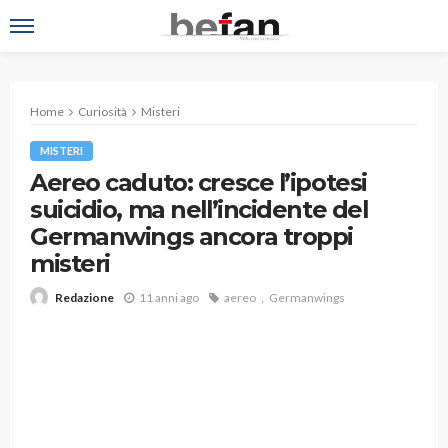
Home
Curiosità
Misteri
MISTERI
Aereo caduto: cresce l’ipotesi
suicidio, ma nell’incidente del
Germanwings ancora troppi
misteri
11 anni ago
aereo
Germanwings
Redazione