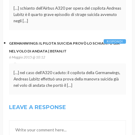
[…] schianto dell’Airbus A320 per opera del copilota Andreas
Lubitz è il quarto grave episodio di strage suicida avvenuto
negli […]
RISPONDI
GERMANWINGS: IL PILOTA SUICIDA PROVÒ LO SCHIANTO GIÀ
NEL VOLO DI ANDATA | BEFAN.IT
6 Maggio 2015 @ 10:12
[…] nel caso dell’A320 caduto: il copilota della Germanwings,
Andreas Lubitz effettuò una prova della manovra suicida già
nel volo di andata che portò il […]
LEAVE A RESPONSE