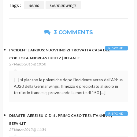
Tags :
aereo
Germanwings
3 COMMENTS
RISPONDI
INCIDENTE AIRBUS: NUOVI INDIZI TROVATI A CASA DEL
COPILOTA ANDREAS LUBITZ | BEFAN.IT
27 Marzo 2015 @ 10:50
[…] si placano le polemiche dopo l’incidente aereo dell’Airbus
A320 della Germanwings. Il mezzo è precipitato al suolo in
territorio francese, provocando la morte di 150 […]
RISPONDI
DISASTRI AEREI SUICIDI: IL PRIMO CASO TRENT’ANNI FA |
BEFAN.IT
27 Marzo 2015 @ 11:54