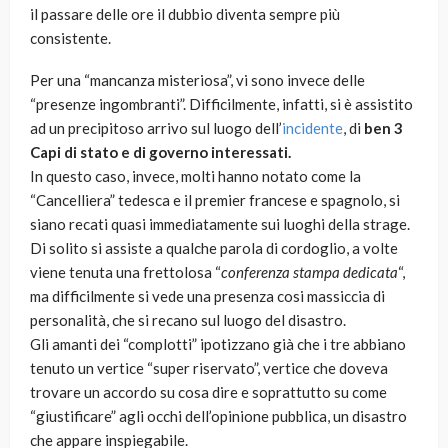
il passare delle ore il dubbio diventa sempre più
consistente.
Per una “mancanza misteriosa”, vi sono invece delle
“presenze ingombranti”. Difficilmente, infatti, si è assistito
ad un precipitoso arrivo sul luogo dell’
incidente
, di
ben 3
Capi di stato e di governo interessati.
In questo caso, invece, molti hanno notato come la
“Cancelliera” tedesca e il premier francese e spagnolo, si
siano recati quasi immediatamente sui luoghi della strage.
Di solito si assiste a qualche parola di cordoglio, a volte
viene tenuta una frettolosa “
conferenza stampa dedicata
“,
ma difficilmente si vede una presenza cosi massiccia di
personalità, che si recano sul luogo del disastro.
Gli amanti dei “complotti” ipotizzano già che i tre abbiano
tenuto un vertice “super riservato”, vertice che doveva
trovare un accordo su cosa dire e soprattutto su come
“giustificare” agli occhi dell’opinione pubblica, un disastro
che appare inspiegabile.