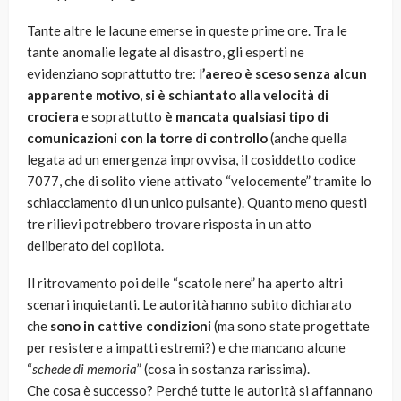
Tante altre le lacune emerse in queste prime ore. Tra le
tante anomalie legate al disastro, gli esperti ne
evidenziano soprattutto tre: l
’aereo è sceso senza alcun
apparente motivo
,
si è schiantato alla velocità di
crociera
e soprattutto
è mancata qualsiasi tipo di
comunicazioni con la torre di controllo
(anche quella
legata ad un emergenza improvvisa, il cosiddetto codice
7077, che di solito viene attivato “velocemente” tramite lo
schiacciamento di un unico pulsante). Quanto meno questi
tre rilievi potrebbero trovare risposta in un atto
deliberato del copilota.
Il ritrovamento poi delle “scatole nere” ha aperto altri
scenari inquietanti. Le autorità hanno subito dichiarato
che
sono in cattive condizioni
(ma sono state progettate
per resistere a impatti estremi?) e che mancano alcune
“
schede di memoria
” (cosa in sostanza rarissima).
Che cosa è successo? Perché tutte le autorità si affannano