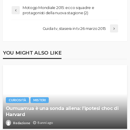
Motogp Mondiale 2015: ecco squadre e
protagonisti della nuova stagione (2)
Guida tv, stasera in tv 26 marzo 2015
YOU MIGHT ALSO LIKE
CURIOSITÀ
MISTERI
Oumuamua è una sonda aliena: l’ipotesi choc di
Harvard
8 anni ago
Redazione