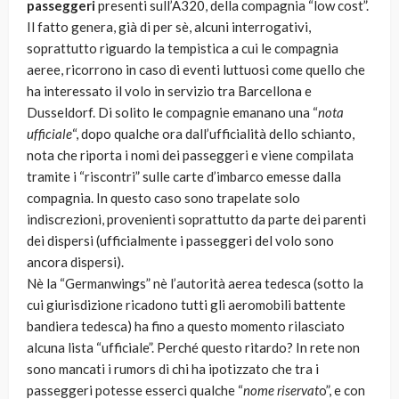
passeggeri
presenti sull’A320, della compagnia “low cost”.
Il fatto genera, già di per sè, alcuni interrogativi,
soprattutto riguardo la tempistica a cui le compagnia
aeree, ricorrono in caso di eventi luttuosi come quello che
ha interessato il volo in servizio tra Barcellona e
Dusseldorf. Di solito le compagnie emanano una “
nota
ufficiale
“, dopo qualche ora dall’ufficialità dello schianto,
nota che riporta i nomi dei passeggeri e viene compilata
tramite i “riscontri” sulle carte d’imbarco emesse dalla
compagnia. In questo caso sono trapelate solo
indiscrezioni, provenienti soprattutto da parte dei parenti
dei dispersi (ufficialmente i passeggeri del volo sono
ancora dispersi).
Nè la “Germanwings” nè l’autorità aerea tedesca (sotto la
cui giurisdizione ricadono tutti gli aeromobili battente
bandiera tedesca) ha fino a questo momento rilasciato
alcuna lista “ufficiale”. Perché questo ritardo? In rete non
sono mancati i rumors di chi ha ipotizzato che tra i
passeggeri potesse esserci qualche “
nome riservat
o”, e con