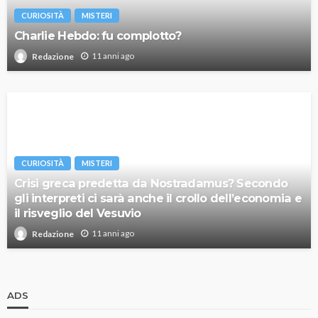
CURIOSITÀ
MISTERI
Charlie Hebdo: fu complotto?
11 anni ago
Redazione
CURIOSITÀ
MISTERI
Crisi greca predetta da Nostradamus? Secondo
gli interpreti ci sarà anche il crollo dell’economia e
il risveglio del Vesuvio
11 anni ago
Redazione
ADS