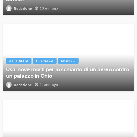
10 anni ago
Redazione
ATTUALITÀ
CRONACA
MONDO
Usa: nove morti per lo schianto di un aereo contro
un palazzo in Ohio
11 anni ago
Redazione