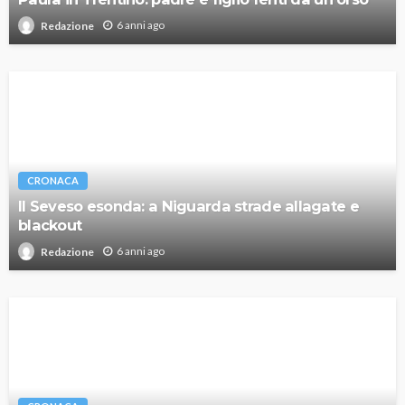
6 anni ago
Redazione
CRONACA
Il Seveso esonda: a Niguarda strade allagate e
blackout
6 anni ago
Redazione