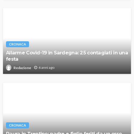
CRONACA
Allarme Covid-19 in Sardegna: 25 contagiati in una
festa
6 anni ago
Redazione
CRONACA
Paura in Trentino: padre e figlio feriti da un orso