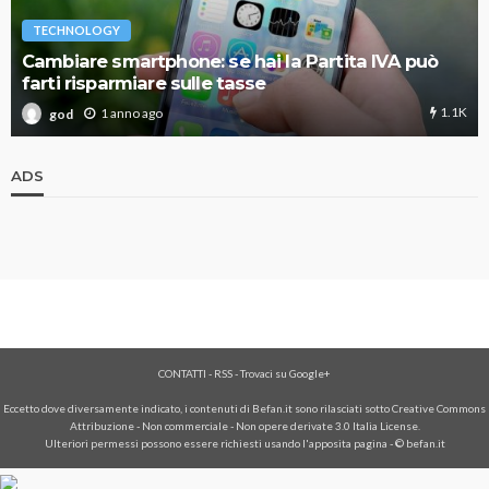
TECHNOLOGY
Cambiare smartphone: se hai la Partita IVA può
farti risparmiare sulle tasse
1.1K
1 anno ago
god
ADS
CONTATTI
-
RSS
-
Trovaci su Google+
Eccetto dove diversamente indicato, i contenuti di Befan.it sono rilasciati sotto Creative Commons
Attribuzione - Non commerciale - Non opere derivate 3.0 Italia License.
Ulteriori permessi possono essere richiesti usando l'
apposita pagina
- © befan.it