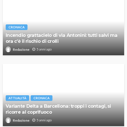
CRONACA
Incendio grattacielo di via Antonini: tutti salvi ma
ora c’è il rischio di crolli
5 anni ago
Redazione
ATTUALITÀ
CRONACA
Variante Delta a Barcellona: troppi i contagi, si
ricorre al coprifuoco
5 anni ago
Redazione