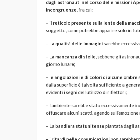
dagli astronauti nel corso delle missioni Ap
incongruenze
, fra cui:
–
il reticolo presente sulla lente della mac
soggetto, come potrebbe apparire solo in foto
–
La qualità delle immagini
sarebbe eccessivam
–
La mancanza di stelle,
sebbene gli astronaut
giorno lunare;
–
le angolazioni e di colori
di alcune ombre
s
dalla superficie è talvolta sufficiente a gener
evidenti i segni dell’utilizzo di riflettori;
– l’ambiente sarebbe stato eccessivamente ino
offuscare alcuni scatti, agendo sull’emozione n
– La
bandiera statunitense
piantata dagli a
–
i ritardi nelle comunicazioni
non sarebbero r