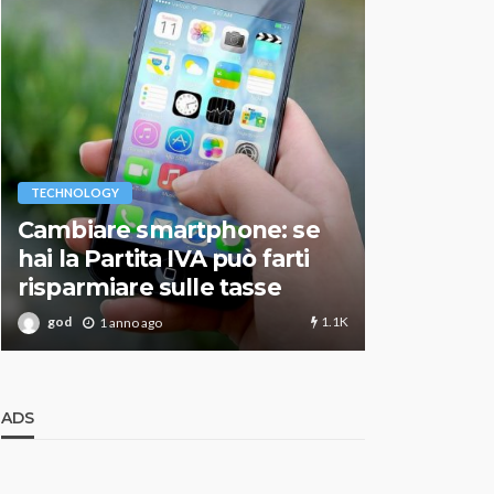
VARIE
TECHNOLOGY
Migliori r
Cambiare smartphone: se
guida agg
hai la Partita IVA può farti
scegliere
risparmiare sulle tasse
perfetto
1.1K
god
god
1 anno ago
1 an
ADS