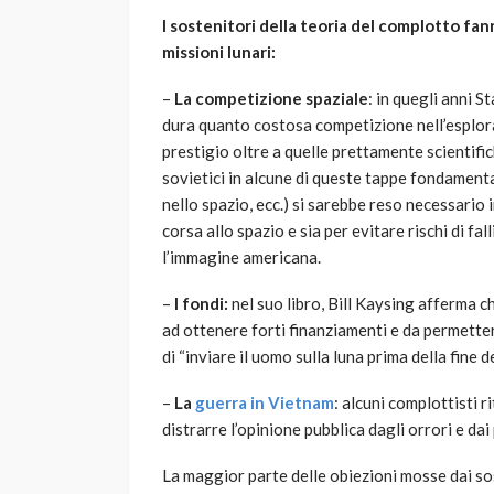
I sostenitori della teoria del complotto fan
missioni lunari:
–
La competizione spaziale
: in quegli anni S
dura quanto costosa competizione nell’esplora
prestigio oltre a quelle prettamente scientific
sovietici in alcune di queste tappe fondamenta
nello spazio, ecc.) si sarebbe reso necessario i
corsa allo spazio e sia per evitare rischi di 
l’immagine americana.
–
I fondi:
nel suo libro, Bill Kaysing afferma 
ad ottenere forti finanziamenti e da permett
di “inviare il uomo sulla luna prima della fine d
–
La
guerra in Vietnam
: alcuni complottisti r
distrarre l’opinione pubblica dagli orrori e dai
La maggior parte delle obiezioni mosse dai sos