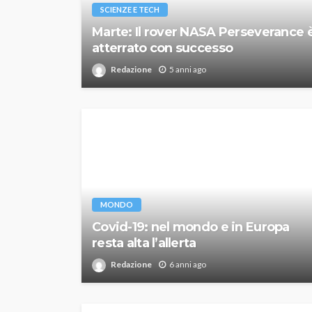
SCIENZE E TECH
Marte: Il rover NASA Perseverance 
atterrato con successo
Redazione
5 anni ago
MONDO
Covid-19: nel mondo e in Europa
resta alta l’allerta
Redazione
6 anni ago