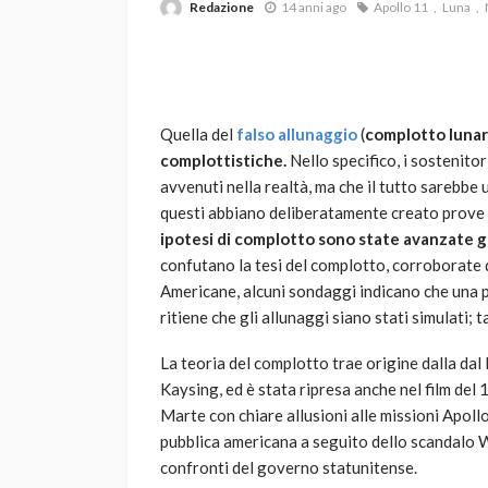
Redazione
14 anni ago
Apollo 11
Luna
Quella del
falso allunaggio
(
complotto luna
complottistiche.
Nello specifico, i sostenitor
avvenuti nella realtà, ma che il tutto sarebbe
questi abbiano deliberatamente creato prove a
VARIE
ipotesi di complotto sono state avanzate gi
Robot tagliaerba: 
confutano la tesi del complotto, corroborate 
scegliere per il tu
Americane, alcuni sondaggi indicano che una pe
ritiene che gli allunaggi siano stati simulati; 
god
1 anno ago
La teoria del complotto trae origine dalla dal
Kaysing, ed è stata ripresa anche nel film del 
Marte con chiare allusioni alle missioni Apollo
pubblica americana a seguito dello scandalo Wa
confronti del governo statunitense.