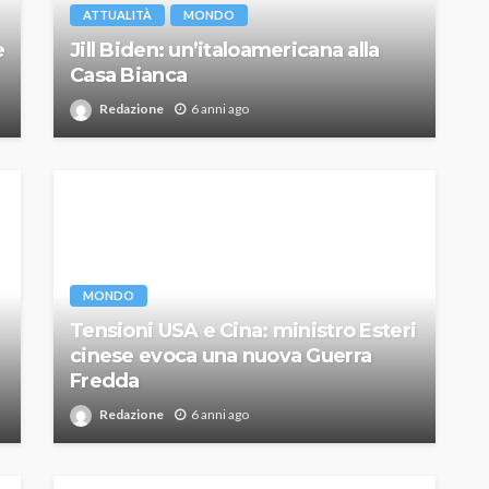
ATTUALITÀ
MONDO
è
Jill Biden: un’italoamericana alla
Casa Bianca
Redazione
6 anni ago
MONDO
Tensioni USA e Cina: ministro Esteri
cinese evoca una nuova Guerra
Fredda
Redazione
6 anni ago