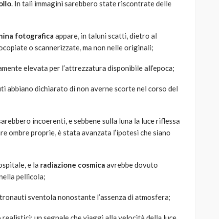
ollo
. In tali immagini sarebbero state riscontrate delle
china fotografica
appare, in taluni scatti, dietro al
copiate o scannerizzate, ma non nelle originali;
ente elevata per l’attrezzatura disponibile all’epoca;
i abbiano dichiarato di non averne scorte nel corso del
arebbero incoerenti, e sebbene sulla luna la luce riflessa
are ombre proprie, è stata avanzata l’ipotesi che siano
spitale, e la
radiazione cosmica
avrebbe dovuto
ella pellicola;
stronauti sventola nonostante l’assenza di atmosfera;
ealistici: un segnale che viaggi alla velocità della luce