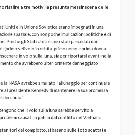
no risalire a tre motivi la presunta messinscena delle
tati Uniti e in Unione Sovietica erano impegnati in una
zione spaziale, con non poche implicazioni politiche e di
he. Poiché gli Stati Uniti erano stati preceduti dai
li (primo velivolo in orbita, primo uomo e prima donna
nscenare in volo sulla luna, sia per riportarsi avanti nella
fallimento che avrebbero ulteriormente danneggiato
che la NASA avrebbe simulato l’allunaggio per continuare
ere al presidente Kennedy di mantenere la sua promessa
el decennio.”
itengono che il volo sulla luna sarebbe servito a
 problemi causati in patria dal conflitto nel Vietnam.
tenitori del complotto, si basano sulle
foto scattate