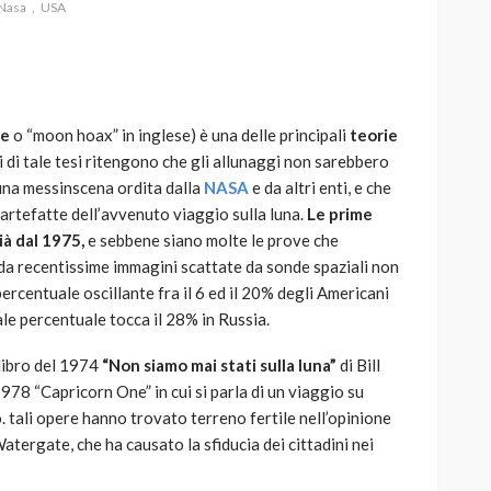
Nasa
USA
re
o “moon hoax” in inglese) è una delle principali
teorie
AUTO
SPORT
i di tale tesi ritengono che gli allunaggi non sarebbero
MG alle Final 8 di Coppa
 una messinscena ordita dalla
NASA
e da altri enti, e che
Davis: tennis mondiale e
rtefatte dell’avvenuto viaggio sulla luna.
Le prime
passione per
à dal 1975,
e sebbene siano molte le prove che
quale
l’automobilismo
da recentissime immagini scattate da sonde spaziali non
o prato
abbracciano la stessa causa
rcentuale oscillante fra il 6 ed il 20% degli Americani
tale percentuale tocca il 28% in Russia.
784
579
god
9 mesi ago
 libro del 1974
“Non siamo mai stati sulla luna”
di Bill
1978 “Capricorn One” in cui si parla di un viaggio su
. tali opere hanno trovato terreno fertile nell’opinione
tergate, che ha causato la sfiducia dei cittadini nei