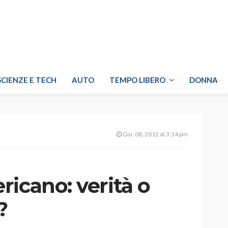
SCIENZE E TECH
AUTO
TEMPO LIBERO
DONNA
Giu. 08, 2012 at 3:34 pm
icano: verità o
?