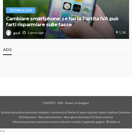
TECHNOLOGY
Cambiare smartphone: se hai la Partita IVA può
farti risparmiare sulle tasse
1.1K
1 anno ago
god
ADS
CONTATTI
-
RSS
-
Trovaci su Google+
Eccetto dove diversamente indicato, i contenuti di Befan.it sono rilasciati sotto Creative Commons
Attribuzione - Non commerciale - Non opere derivate 3.0 Italia License.
Ulteriori permessi possono essere richiesti usando l'
apposita pagina
- © befan.it