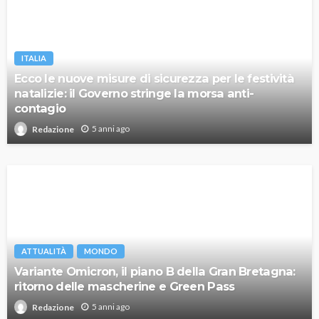
ITALIA
Ecco le nuove misure di sicurezza per le festività
natalizie: il Governo stringe la morsa anti-
contagio
5 anni ago
Redazione
ATTUALITÀ
MONDO
Variante Omicron, il piano B della Gran Bretagna:
ritorno delle mascherine e Green Pass
5 anni ago
Redazione