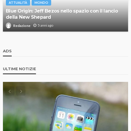
ATTUALITÀ
MONDO
Blue Origin: Jeff Bezos nello spazio con il lancio
della New Shepard
5 anni ago
Redazione
ADS
ULTIME NOTIZIE