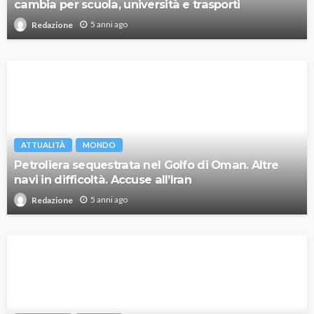
cambia per scuola, università e trasporti
5 anni ago
Redazione
ATTUALITÀ
MONDO
Petroliera sequestrata nel Golfo di Oman. Altre
navi in difficoltà. Accuse all’Iran
5 anni ago
Redazione