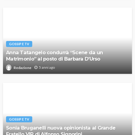
GOSSIP E TV
Anna Tatangelo condurrà “Scene da un
Matrimonio” al posto di Barbara D’Urso
5 anni ago
Redazione
GOSSIP E TV
Sonia Bruganelli nuova opinionista al Grande
Fratello VIP di Alfonso Signorini