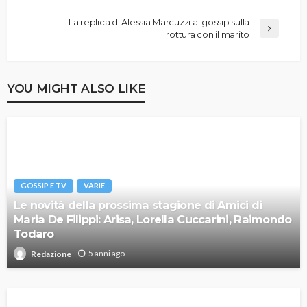
La replica di Alessia Marcuzzi al gossip sulla
rottura con il marito
YOU MIGHT ALSO LIKE
GOSSIP E TV
VARIE
Le novità della prossima stagione di Amici di
Maria De Filippi: Arisa, Lorella Cuccarini, Raimondo
Todaro
5 anni ago
Redazione