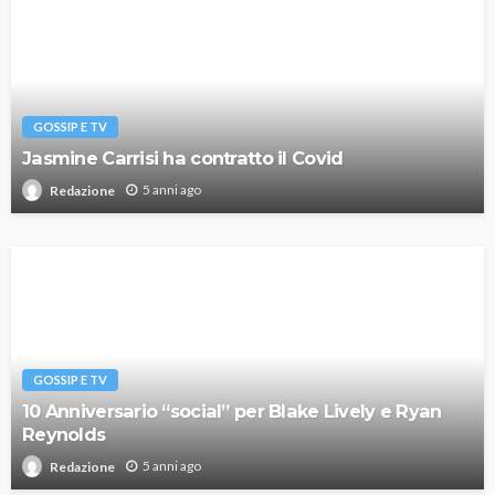
GOSSIP E TV
Jasmine Carrisi ha contratto il Covid
5 anni ago
Redazione
GOSSIP E TV
10 Anniversario “social” per Blake Lively e Ryan
Reynolds
5 anni ago
Redazione