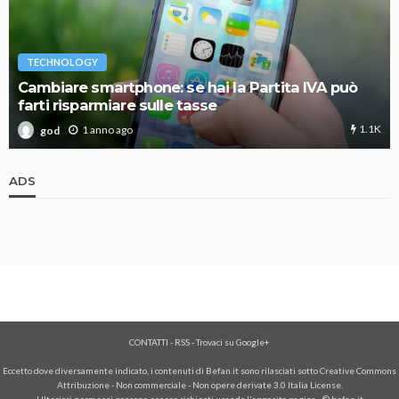
TECHNOLOGY
Cambiare smartphone: se hai la Partita IVA può
farti risparmiare sulle tasse
1.1K
1 anno ago
god
ADS
CONTATTI
-
RSS
-
Trovaci su Google+
Eccetto dove diversamente indicato, i contenuti di Befan.it sono rilasciati sotto Creative Commons
Attribuzione - Non commerciale - Non opere derivate 3.0 Italia License.
Ulteriori permessi possono essere richiesti usando l'
apposita pagina
- © befan.it