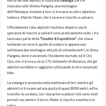
morte dei due alpinisti è stata una
valanga
che si è
staccata sullo Shisha Pangma, una montagna
dell’Himalaya. Insieme a loro si trovava un altro alpinista
tedesco, Martin Maier, che è invece è riuscito a salvarsi.
Ufficialmente i due alpinisti risultano dispersi, ma le
speranza di riuscire a salvarli sono praticamente nulle. I tre
facevano parte della
“Double 8 Expedition”
, che stava
tentando un record, quello di scalare in appena una
settimana due montagne alte più di ottomila metri, lo Shisa
Pangma, dove è avvenuto l’incidente mortale, ed il Cho
Oyu, che si trova a circa 170 chilometri di distanza, che gli
alpinisti avrebbero raggiunto utilizzando le loro mountain
bike.
La valanga è avvenuta nella mattinata di ieri, mentre gli
alpinisti si trovano ad una quota di quasi 8000 metri, ed ha
travolto la cordata, con i due primi scalatori che sono stati
portati via, mentre il terzo, Maier, è riuscito a mettersi in
salvo.