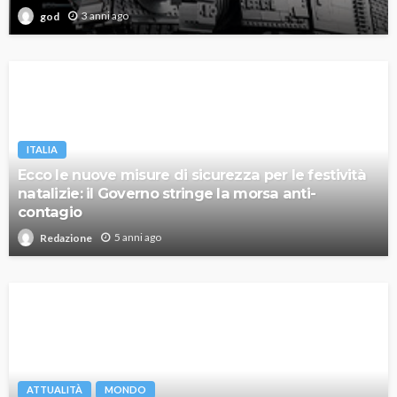
3 anni ago
god
ITALIA
Ecco le nuove misure di sicurezza per le festività
natalizie: il Governo stringe la morsa anti-
contagio
5 anni ago
Redazione
ATTUALITÀ
MONDO