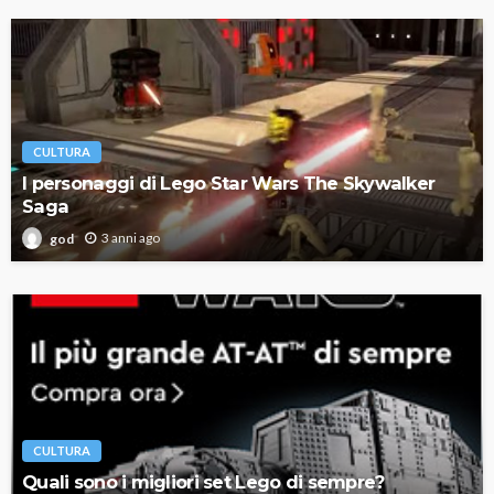
CULTURA
I personaggi di Lego Star Wars The Skywalker
Saga
3 anni ago
god
CULTURA
Quali sono i migliori set Lego di sempre?