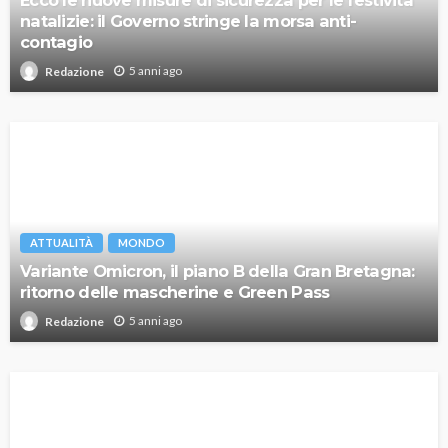
Ecco le nuove misure di sicurezza per le festività
natalizie: il Governo stringe la morsa anti-
contagio
5 anni ago
Redazione
ATTUALITÀ
MONDO
Variante Omicron, il piano B della Gran Bretagna:
ritorno delle mascherine e Green Pass
5 anni ago
Redazione