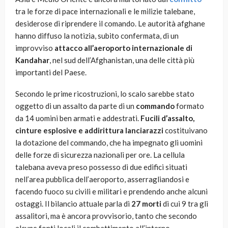
tra le forze di pace internazionali e le milizie talebane,
desiderose di riprendere il comando. Le autorità afghane
hanno diffuso la notizia, subito confermata, di un
improvviso
attacco all’aeroporto internazionale di
Kandahar
, nel sud dell’Afghanistan, una delle città più
importanti del Paese.
Secondo le prime ricostruzioni, lo scalo sarebbe stato
oggetto di un assalto da parte di un
commando
formato
da 14 uomini ben armati e addestrati.
Fucili d’assalto,
cinture esplosive e addirittura lanciarazzi
costituivano
la dotazione del commando, che ha impegnato gli uomini
delle forze di sicurezza nazionali per ore. La cellula
talebana aveva preso possesso di due edifici situati
nell’area pubblica dell’aeroporto, asserragliandosi e
facendo fuoco su civili e militari e prendendo anche alcuni
ostaggi. Il bilancio attuale parla di
27 morti
di cui 9 tra gli
assalitori, ma è ancora provvisorio, tanto che secondo