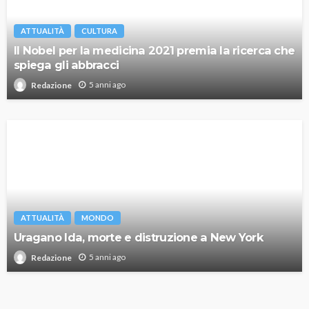
ATTUALITÀ
CULTURA
Il Nobel per la medicina 2021 premia la ricerca che
spiega gli abbracci
5 anni ago
Redazione
ATTUALITÀ
MONDO
Uragano Ida, morte e distruzione a New York
5 anni ago
Redazione