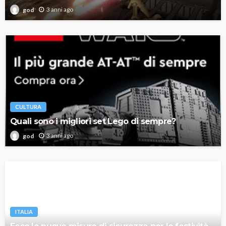
3 anni ago
god
CULTURA
Quali sono i migliori set Lego di sempre?
3 anni ago
god
ITALIA