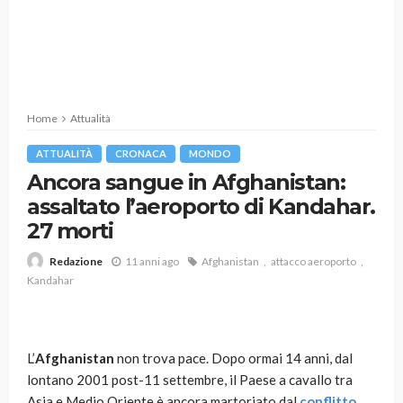
Home
Attualità
ATTUALITÀ
CRONACA
MONDO
Ancora sangue in Afghanistan:
assaltato l’aeroporto di Kandahar.
27 morti
11 anni ago
Afghanistan
attacco aeroporto
Redazione
Kandahar
L’
Afghanistan
non trova pace. Dopo ormai 14 anni, dal
lontano 2001 post-11 settembre, il Paese a cavallo tra
Asia e Medio Oriente è ancora martoriato dal
conflitto