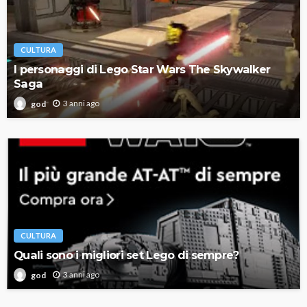
CULTURA
I personaggi di Lego Star Wars The Skywalker
Saga
3 anni ago
god
CULTURA
Quali sono i migliori set Lego di sempre?
3 anni ago
god