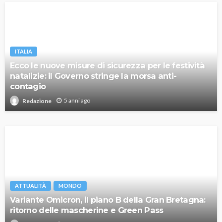
ITALIA
Ecco le nuove misure di sicurezza per le festività
natalizie: il Governo stringe la morsa anti-
contagio
5 anni ago
Redazione
ATTUALITÀ
MONDO
Variante Omicron, il piano B della Gran Bretagna:
ritorno delle mascherine e Green Pass