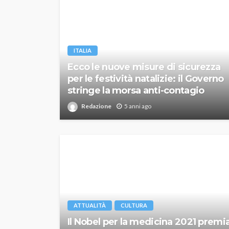
ITALIA
Ecco le nuove misure di sicurezza
per le festività natalizie: il Governo
stringe la morsa anti-contagio
Redazione
5 anni ago
ATTUALITÀ
CULTURA
Il Nobel per la medicina 2021 premi