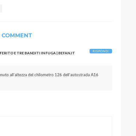
1 COMMENT
RISPONDI
ERITO E TRE BANDITI IN FUGA | BEFAN.IT
venuto all’altezza del chilometro 126 dell’autostrada A16