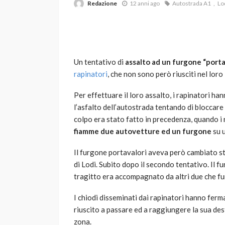
Redazione
12 anni ago
Autostrada A1
Lo
Un tentativo di
assalto ad un furgone “porta
rapinatori
, che non sono però riusciti nel loro 
Per effettuare il loro assalto, i rapinatori ha
VARIE
l’asfalto dell’autostrada tentando di bloccare 
Robot tagliaerba: 
colpo era stato fatto in precedenza, quando i
scegliere per il tu
fiamme due autovetture ed un furgone
su u
god
1 anno ago
Il furgone portavalori aveva però cambiato st
di Lodi. Subito dopo il secondo tentativo. Il f
tragitto era accompagnato da altri due che f
I chiodi disseminati dai rapinatori hanno ferm
riuscito a passare ed a raggiungere la sua dest
zona.