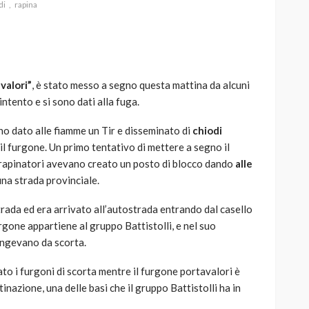
di
rapina
valori”
, è stato messo a segno questa mattina da alcuni
AUTO
SPORT
intento e si sono dati alla fuga.
MG alle Final 8 di Coppa
Davis: tennis mondiale e
nno dato alle fiamme un Tir e disseminato di
chiodi
passione per
il furgone. Un primo tentativo di mettere a segno il
quale
l’automobilismo
 rapinatori avevano creato un posto di blocco dando
alle
o prato
abbracciano la stessa causa
na strada provinciale.
786
583
god
9 mesi ago
rada ed era arrivato all’autostrada entrando dal casello
urgone appartiene al gruppo Battistolli, e nel suo
ungevano da scorta.
ato i furgoni di scorta mentre il furgone portavalori è
inazione, una delle basi che il gruppo Battistolli ha in