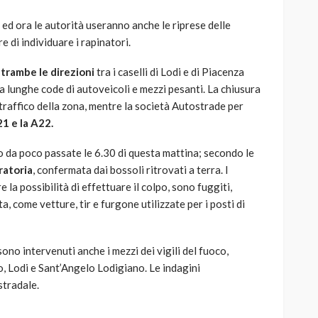
, ed ora le autorità useranno anche le riprese delle
 di individuare i rapinatori.
ntrambe le direzioni
tra i caselli di Lodi e di Piacenza
ra lunghe code di autoveicoli e mezzi pesanti. La chiusura
traffico della zona, mentre la società Autostrade per
21 e la A22.
o da poco passate le 6.30 di questa mattina; secondo le
ratoria
, confermata dai bossoli ritrovati a terra. I
 la possibilità di effettuare il colpo, sono fuggiti,
, come vetture, tir e furgone utilizzate per i posti di
sono intervenuti anche i mezzi dei vigili del fuoco,
, Lodi e Sant’Angelo Lodigiano. Le indagini
stradale.