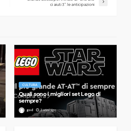
ci aiuti 3”: le anticipazioni
CULTURA
Quali sono i migliori set Lego di
sempre?
god
3 anni ago