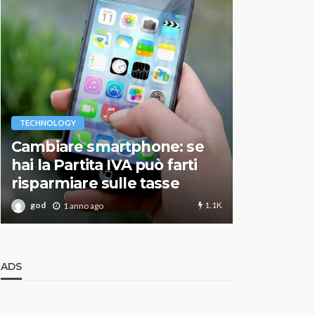
VARIE
TECHNOLOGY
Migliori r
Cambiare smartphone: se
guida agg
hai la Partita IVA può farti
scegliere
risparmiare sulle tasse
perfetto
1.1K
god
god
1 anno ago
1 an
ADS