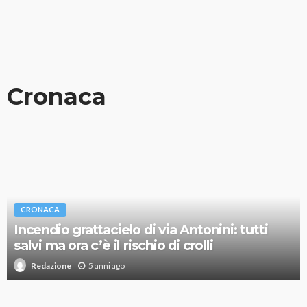
Cronaca
CRONACA
Incendio grattacielo di via Antonini: tutti
salvi ma ora c’è il rischio di crolli
5 anni ago
Redazione