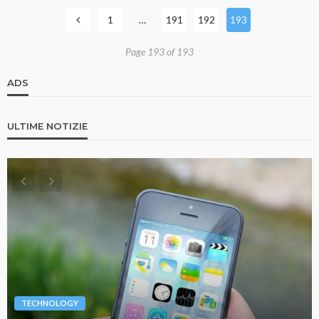
1
…
191
192
193
Page 193 of 193
ADS
ULTIME NOTIZIE
TECHNOLOGY