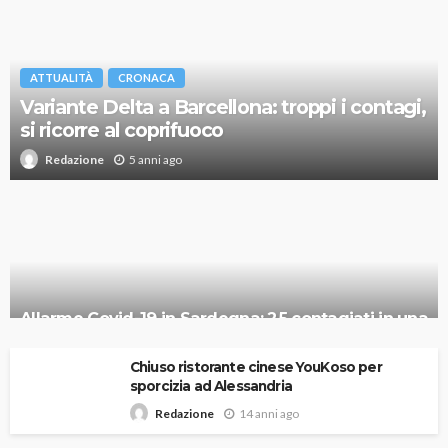
ATTUALITÀ
CRONACA
Variante Delta a Barcellona: troppi i contagi,
si ricorre al coprifuoco
5 anni ago
Redazione
Allarme Covid-19 in Sardegna: 25 contagiati in una
festa
Chiuso ristorante cinese YouKoso per
sporcizia ad Alessandria
14 anni ago
Redazione