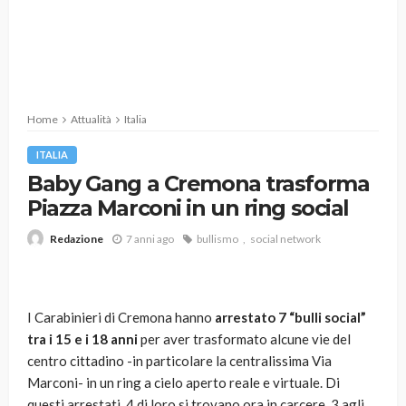
Home
Attualità
Italia
ITALIA
Baby Gang a Cremona trasforma
Piazza Marconi in un ring social
7 anni ago
bullismo
social network
Redazione
I Carabinieri di Cremona hanno
arrestato 7 “bulli social”
tra i 15 e i 18 anni
per aver trasformato alcune vie del
centro cittadino -in particolare la centralissima Via
Marconi- in un ring a cielo aperto reale e virtuale. Di
questi arrestati, 4 di loro si trovano ora in carcere, 3 agli