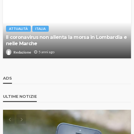
ATTUALITÀ
ITALIA
Il coronavirus non allenta la morsa in Lombardia e
nelle Marche
5 anni ago
Redazione
ADS
ULTIME NOTIZIE