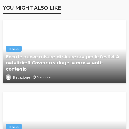
YOU MIGHT ALSO LIKE
ITALIA
Ecco le nuove misure di sicurezza per le festività
natalizie: il Governo stringe la morsa anti-
contagio
5 anni ago
Redazione
ITALIA