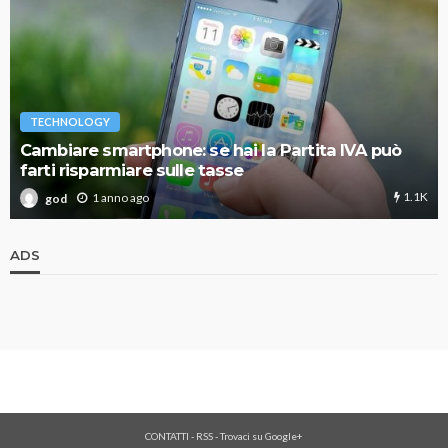
TECHNOLOGY
Cambiare smartphone: se hai la Partita IVA può
farti risparmiare sulle tasse
1.1K
1 anno ago
god
ADS
CONTATTI
-
RSS
-
Trovaci su Google+