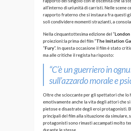
rapporto del singolo con le oscenità che la ste
all’interno di un’unità di carristi. Nelle scene c
rapporto fraterno che si instaura fra questi gio
soli condividere momenti strazianti, a consolar
Nella cinquantottesima edizione del “
London 
proiezioni:la prima del film “
The Imitation G
“
Fury
“. In questa occasione il film è stato crit
ma alle critiche il regista ha risposto:
“C’è un guerriero in ognun
sull’azzardo morale e psi
Oltre che scioccante per gli spettatori che lo 
emotivamente anche la vita degli attori che si 
pietose e disastrate degli eroi protagonisti. 
principali del film alla situazione da simulare, 
protagonisti sono rimasti accampati molto tem
durante le stesse