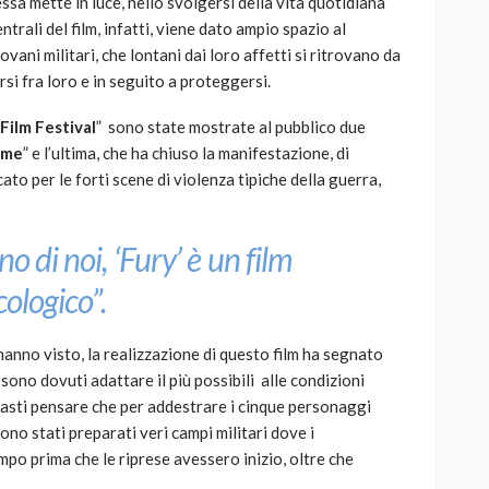
ssa mette in luce, nello svolgersi della vita quotidiana
entrali del film, infatti, viene dato ampio spazio al
vani militari, che lontani dai loro affetti si ritrovano da
si fra loro e in seguito a proteggersi.
Film Festival
” sono state mostrate al pubblico due
ame
” e l’ultima, che ha chiuso la manifestazione, di
icato per le forti scene di violenza tipiche della guerra,
o di noi, ‘Fury’ è un film
cologico”.
hanno visto, la realizzazione di questo film ha segnato
sono dovuti adattare il più possibili alle condizioni
Basti pensare che per addestrare i cinque personaggi
sono stati preparati veri campi militari dove i
po prima che le riprese avessero inizio, oltre che