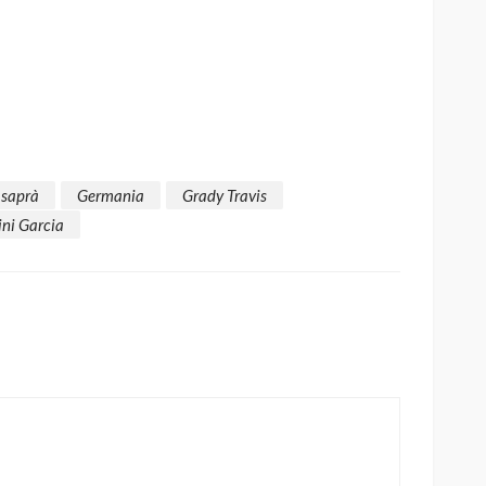
 saprà
Germania
Grady Travis
ini Garcia