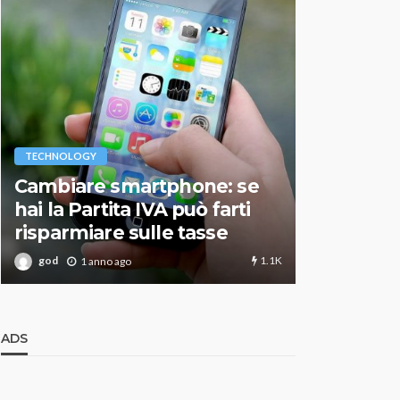
VARIE
TECHNOLOGY
Migliori r
Cambiare smartphone: se
guida agg
hai la Partita IVA può farti
scegliere
risparmiare sulle tasse
perfetto
1.1K
god
god
1 anno ago
1 an
ADS