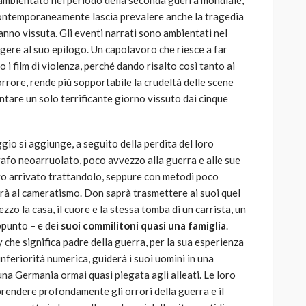
film ambientato nel periodo della seconda guerra mondiale,
 contemporaneamente lascia prevalere anche la tragedia
’hanno vissuta. Gli eventi narrati sono ambientati nel
gere al suo epilogo. Un capolavoro che riesce a far
i film di violenza, perché dando risalto così tanto ai
orrore, rende più sopportabile la crudeltà delle scene
ontare un solo terrificante giorno vissuto dai cinque
gio si aggiunge, a seguito della perdita del loro
rafo neoarruolato, poco avvezzo alla guerra e alle sue
uovo arrivato trattandolo, seppure con metodi poco
ierà al cameratismo. Don saprà trasmettere ai suoi quel
zo la casa, il cuore e la stessa tomba di un carrista, un
ppunto – e dei
suoi commilitoni quasi una famiglia
.
che significa padre della guerra, per la sua esperienza
inferiorità numerica, guiderà i suoi uomini in una
una Germania ormai quasi piegata agli alleati. Le loro
ndere profondamente gli orrori della guerra e il