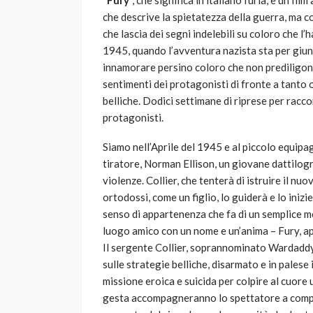
“
Fury
“, che significa in italiano furia, è un 
che descrive la spietatezza della guerra, ma
che lascia dei segni indelebili su coloro che l
1945, quando l’avventura nazista sta per giun
innamorare persino coloro che non prediligono 
sentimenti dei protagonisti di fronte a tanto 
belliche. Dodici settimane di riprese per racc
protagonisti.
Siamo nell’Aprile del 1945 e al piccolo equipag
tiratore, Norman Ellison, un giovane dattilog
violenze. Collier, che tenterà di istruire il n
ortodossi, come un figlio, lo guiderà e lo iniz
senso di appartenenza che fa di un semplice mez
luogo amico con un nome e un’anima – Fury, a
Il sergente Collier, soprannominato Wardaddy 
sulle strategie belliche, disarmato e in palese 
missione eroica e suicida per colpire al cuore 
gesta accompagneranno lo spettatore a compre