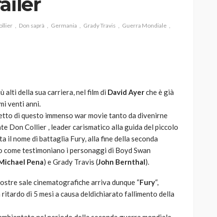
ailer
llier
Don saprà
Germania
Grady Travis
Guerra Mondiale
AUTO
SPORT
MG alle Final 8 di Coppa
Davis: tennis mondiale e
ù alti della sua carriera, nel film di
David Ayer
che è già
passione per
imi venti anni.
quale
l’automobilismo
getto di questo immenso war movie tanto da divenirne
o prato
abbracciano la stessa causa
te Don Collier , leader carismatico alla guida del piccolo
il nome di battaglia Fury, alla fine della seconda
784
581
god
9 mesi ago
ano come testimoniano i personaggi di Boyd Swan
Michael Pena
) e Grady Travis (
John Bernthal
).
nostre sale cinematografiche arriva dunque “
Fury
“,
ritardo di 5 mesi a causa deldichiarato fallimento della