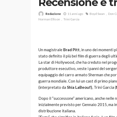
Recensione e tr
Redazione
11 anni ago
Boyd Swan
Don Co
Norman Ellison
Trini Garcia
Un magistrale
Brad Pitt
, in uno dei momenti pi
VARIE
stato definito il più bel film di guerra degli ult
Robot tagliaerba: 
La star di Hollywood, che ha creduto nel pro
scegliere per il tu
produttore esecutivo, veste i panni del sergen
equipaggio del carro armato Sherman che porta 
god
1 anno ago
guerra mondiale. Con lui un cast di primo pi
(interpretato da
Shia LaBeouf)
, Trini Garcia (
Dopo il “successone” americano, anche nelle 
inizialmente previsto per Gennaio 2015, ma in 
distribuzione italiana.