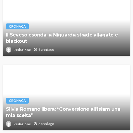
CRONACA
Il Seveso esonda: a Niguarda strade allagate e
blackout
6 anni ago
Redazione
CRONACA
Silvia Romano libera: “Conversione all’Islam una
mia scelta”
6 anni ago
Redazione