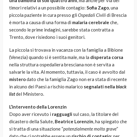
una bambina di soli quattro anni
, ma anche per via dei
timori relativi a un possibile contagio:
Sofia Zago
, una
piccola paziente in cura presso gli
Ospedali Civili
di Brescia
è morta a causa di una forma di
malaria cerebrale
che,
secondo le prime indagini, sarebbe stata contratta a
Trento, dove risiedono i suoi genitori.
La piccola si trovava in vacanza con la famiglia a Bibione
(Venezia) quando si è sentita male, ma la
disperata corsa
nella struttura ospedaliera bresciana non è servita a
salvarle la vita. Al momento, tuttavia, il caso è avvolto dal
mistero
dato che la famiglia Zago non era stata di recente
in alcuno dei Paesi a rischio malarico
segnalati nella
black
list
del Ministero.
L’intervento della Lorenzin
Dopo aver ricevuto i
ragguagli
sul caso, la titolare del
dicastero della Salute,
Beatrice Lorenzin
, ha spiegato che
si tratta di una situazione “
potenzialmente molto grave
”
dato che ci potrebbe essere un
rischio di contagio
: per