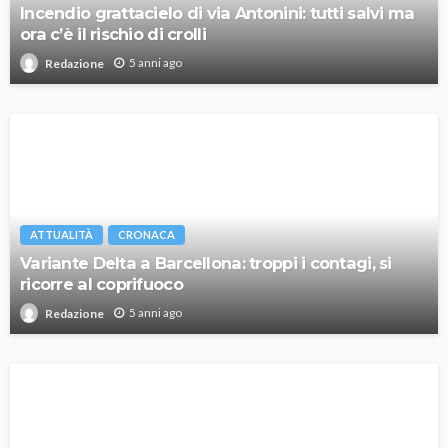
Incendio grattacielo di via Antonini: tutti salvi ma
ora c’è il rischio di crolli
5 anni ago
Redazione
ATTUALITÀ
CRONACA
Variante Delta a Barcellona: troppi i contagi, si
ricorre al coprifuoco
5 anni ago
Redazione