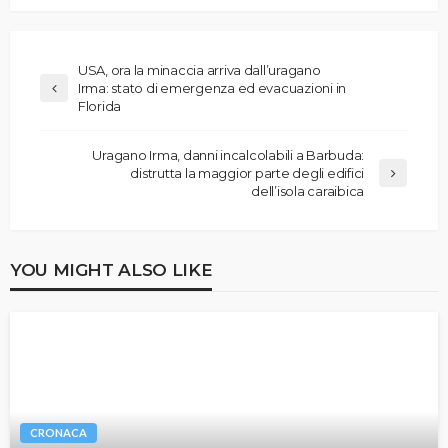
USA, ora la minaccia arriva dall’uragano
Irma: stato di emergenza ed evacuazioni in
Florida
Uragano Irma, danni incalcolabili a Barbuda:
distrutta la maggior parte degli edifici
dell’isola caraibica
YOU MIGHT ALSO LIKE
CRONACA