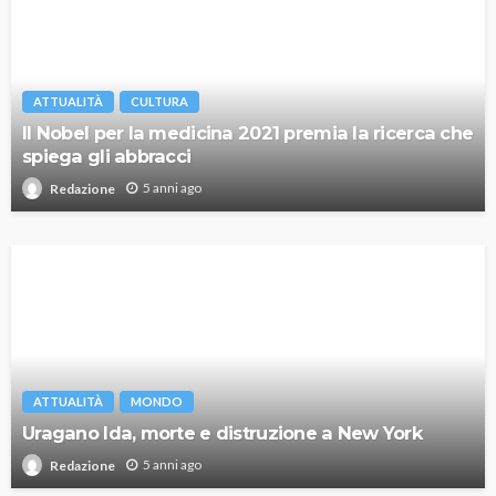
ATTUALITÀ
CULTURA
Il Nobel per la medicina 2021 premia la ricerca che
spiega gli abbracci
5 anni ago
Redazione
ATTUALITÀ
MONDO
Uragano Ida, morte e distruzione a New York
5 anni ago
Redazione