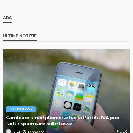
ADS
ULTIME NOTIZIE
TECHNOLOGY
Cambiare smartphone: se hai la Partita IVA può
farti risparmiare sulle tasse
1.1K
1 anno ago
god