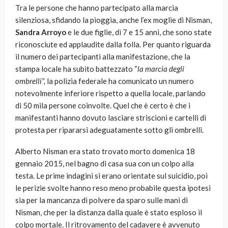
Tra le persone che hanno partecipato alla marcia
silenziosa, sfidando la pioggia, anche l’ex moglie di Nisman,
Sandra Arroyo
e le due figlie, di 7 e 15 anni, che sono state
riconosciute ed applaudite dalla folla. Per quanto riguarda
il numero dei partecipanti alla manifestazione, che la
stampa locale ha subito battezzato “
la marcia degli
ombrelli”,
la polizia federale ha comunicato un numero
notevolmente inferiore rispetto a quella locale, parlando
di 50 mila persone coinvolte. Quel che è certo è che i
manifestanti hanno dovuto lasciare striscioni e cartelli di
protesta per ripararsi adeguatamente sotto gli ombrelli.
Alberto Nisman era stato trovato morto domenica 18
gennaio 2015, nel bagno di casa sua con un colpo alla
testa. Le prime indagini si erano orientate sul suicidio, poi
le perizie svolte hanno reso meno probabile questa ipotesi
sia per la mancanza di polvere da sparo sulle mani di
Nisman, che per la distanza dalla quale è stato esploso il
colpo mortale. Il ritrovamento del cadavere è avvenuto