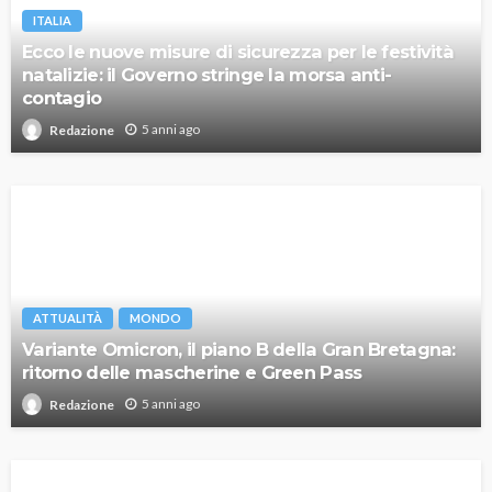
ITALIA
Ecco le nuove misure di sicurezza per le festività
natalizie: il Governo stringe la morsa anti-
contagio
5 anni ago
Redazione
ATTUALITÀ
MONDO
Variante Omicron, il piano B della Gran Bretagna:
ritorno delle mascherine e Green Pass
5 anni ago
Redazione