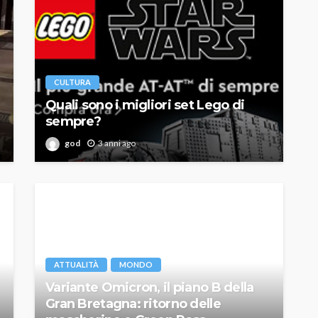
CULTURA
Quali sono i migliori set Lego di
sempre?
god
3 anni ago
ATTUALITÀ
MONDO
Variante Omicron, il piano B della
Gran Bretagna: ritorno delle