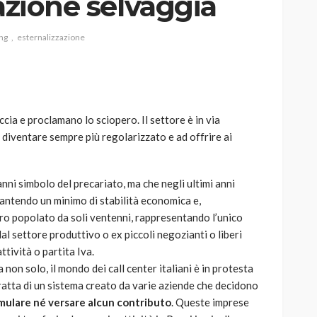
zazione selvaggia
ng
esternalizzazione
AUTO
SPORT
MG alle Final 8 di Coppa
ccia e proclamano lo sciopero. Il settore è in via
Davis: tennis mondiale e
 diventare sempre più regolarizzato e ad offrire ai
passione per
quale
l’automobilismo
o prato
abbracciano la stessa causa
ni simbolo del precariato, ma che negli ultimi anni
ntendo un minimo di stabilità economica e,
785
582
god
9 mesi ago
ro popolato da soli ventenni, rappresentando l’unico
al settore produttivo o ex piccoli negozianti o liberi
ttività o partita Iva.
non solo, il mondo dei call center italiani è in protesta
 tratta di un sistema creato da varie aziende che decidono
ulare né versare alcun contributo
. Queste imprese