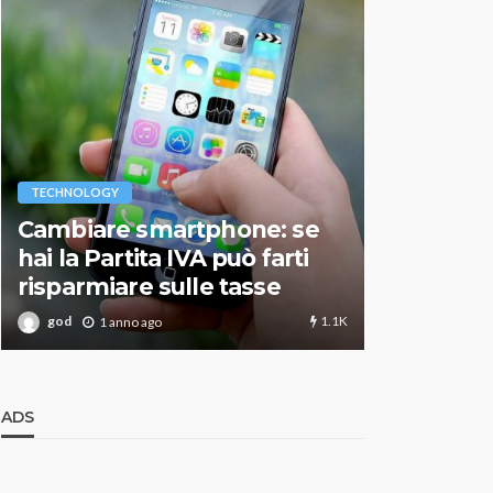
VARIE
TECHNOLOGY
Migliori r
Cambiare smartphone: se
guida agg
hai la Partita IVA può farti
scegliere
risparmiare sulle tasse
perfetto
1.1K
god
god
1 anno ago
1 an
ADS