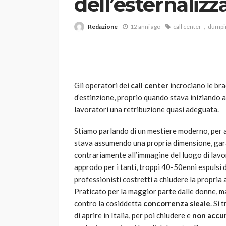
dell’esternaliz
Redazione
12 anni ago
call center
dumpi
Gli operatori dei
call center
incrociano le bra
d’estinzione, proprio quando stava iniziando a
VARIE
lavoratori una retribuzione quasi adeguata.
Robot tagliaerba: 
scegliere per il tu
Stiamo parlando di un mestiere moderno, per an
stava assumendo una propria dimensione, gara
god
1 anno ago
contrariamente all’immagine del luogo di lavo
approdo per i tanti, troppi 40-50enni espulsi d
professionisti costretti a chiudere la propria a
Praticato per la maggior parte dalle donne, ma 
contro la cosiddetta
concorrenza sleale
. Si
di aprire in Italia, per poi chiudere e
non accum