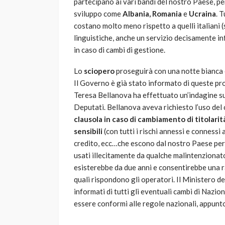
partecipano ai vari bandi del nostro Paese, per 
sviluppo come
Albania, Romania
e
Ucraina
. 
costano molto meno rispetto a quelli italiani
linguistiche, anche un servizio decisamente in
in caso di cambi di gestione.
Lo
sciopero
proseguirà con una notte bianca 
Il Governo è già stato informato di queste pr
Teresa Bellanova ha effettuato un’indagine su
Deputati. Bellanova aveva richiesto l’uso del c
clausola in caso di cambiamento di titolarit
sensibili
(con tutti i rischi annessi e connessi a
credito, ecc…che escono dal nostro Paese per
usati illecitamente da qualche malintenzionato 
esisterebbe da due anni e consentirebbe una ra
quali rispondono gli operatori. Il Ministero d
informati di tutti gli eventuali cambi di Nazio
essere conformi alle regole nazionali, appun