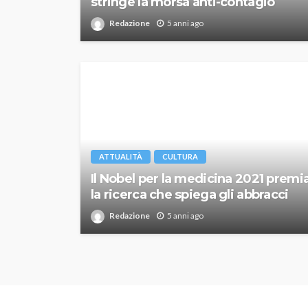
stringe la morsa anti-contagio
Redazione
5 anni ago
ATTUALITÀ
CULTURA
Il Nobel per la medicina 2021 premi
la ricerca che spiega gli abbracci
Redazione
5 anni ago