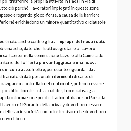
poi trasferire la propria attività in Paesi in via di
Tutto ciò perché i lavoratori impiegati in queste zone
 (spesso erogando gioco-forza, a causa delle barriere
feriore) e richiedono un minore quantitativo di clausole
ed è nato anche contro gli
usi impropri del nostri dati
.
oblematiche, dato che il sottosegretario al Lavoro
i call center nella commissione Lavoro alla Camera dei
riterio dell’
offerta più vantaggiosa e una nuova
à del contratto
. Inoltre, per quanto riguarda i
dati
l transito di dati personali, riferimenti di carte di
 navigare incontrollati nel continente, potendo essere
poi difficilmente rintracciabile)
,
la normativa già
pida informazione per il cittadino italiano sui Paesi dai
el Lavoro e il Garante della privacy dovrebbero essere
ne delle varie società, con tutte le misure che dovrebbero
to dovrebbero…..