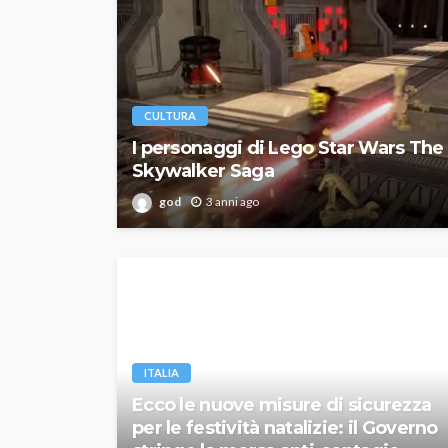
CULTURA
I personaggi di Lego Star Wars The
Skywalker Saga
god
3 anni ago
ITALIA
Ecco le nuove misure di sicurezza
per le festività natalizie: il Governo