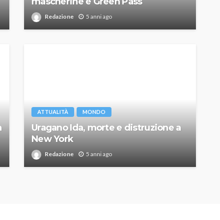
mascherine e Green Pass
Redazione
5 anni ago
ATTUALITÀ
MONDO
a
Uragano Ida, morte e distruzione a
New York
Redazione
5 anni ago