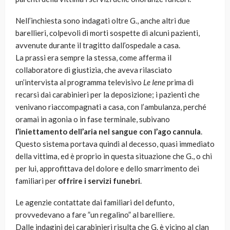
Nell’inchiesta sono indagati oltre G., anche altri due
barellieri, colpevoli di morti sospette di alcuni pazienti,
avvenute durante il tragitto dall’ospedale a casa.
La prassi era sempre la stessa, come afferma il
collaboratore di giustizia, che aveva rilasciato
un’intervista al programma televisivo
Le Iene
prima di
recarsi dai carabinieri per la deposizione; i pazienti che
venivano riaccompagnati a casa, con l’ambulanza, perché
oramai in agonia o in fase terminale, subivano
l’iniettamento dell’aria nel sangue con l’ago cannula
.
Questo sistema portava quindi al decesso, quasi immediato
della vittima, ed è proprio in questa situazione che G., o chi
per lui, approfittava del dolore e dello smarrimento dei
familiari per
offrire i servizi funebri
.
Le agenzie contattate dai familiari del defunto,
provvedevano a fare ”un regalino” al barelliere.
Dalle indagini dei carabinieri risulta che G. è vicino al clan