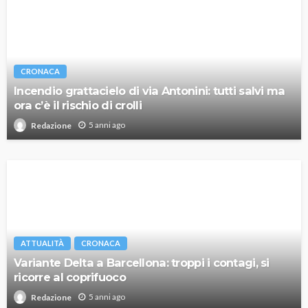
CRONACA
Incendio grattacielo di via Antonini: tutti salvi ma
ora c’è il rischio di crolli
5 anni ago
Redazione
ATTUALITÀ
CRONACA
Variante Delta a Barcellona: troppi i contagi, si
ricorre al coprifuoco
5 anni ago
Redazione