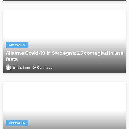
CRONACA
Allarme Covid-19 in Sardegna: 25 contagiati in una
festa
6 anni ago
Redazione
CRONACA