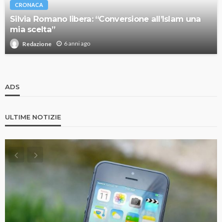
CRONACA
Silvia Romano libera: “Conversione all’Islam una
mia scelta”
6 anni ago
Redazione
ADS
ULTIME NOTIZIE