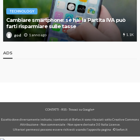
TECHNOLOGY
Cambiare smartphone: se hai la Partita IVA può
farti risparmiare sulle tasse
1.1K
1 anno ago
god
ADS
CONTATTI
-
RSS
-
Trovaci su Google+
Eccetto dove diversamente indicato, i contenuti di Befan.it sono rilasciati sotto Creative Commons
Attribuzione - Non commerciale - Non opere derivate 3.0 Italia License.
Ulteriori permessi possono essere richiesti usando l'
apposita pagina
- © befan.it