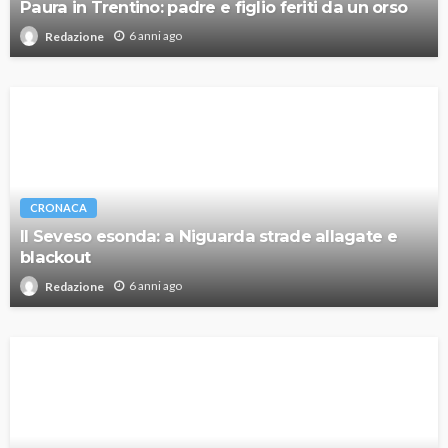
Paura in Trentino: padre e figlio feriti da un orso
6 anni ago
Redazione
CRONACA
Il Seveso esonda: a Niguarda strade allagate e
blackout
6 anni ago
Redazione