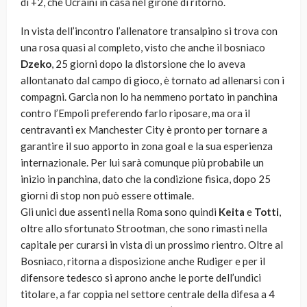
di +2, che Ucraini in casa nel girone di ritorno.
In vista dell’incontro l’allenatore transalpino si trova con
una rosa quasi al completo, visto che anche il bosniaco
Dzeko
, 25 giorni dopo la distorsione che lo aveva
allontanato dal campo di gioco, è tornato ad allenarsi con i
compagni. Garcia non lo ha nemmeno portato in panchina
contro l’Empoli preferendo farlo riposare, ma ora il
centravanti ex Manchester City è pronto per tornare a
garantire il suo apporto in zona goal e la sua esperienza
internazionale. Per lui sarà comunque più probabile un
inizio in panchina, dato che la condizione fisica, dopo 25
giorni di stop non può essere ottimale.
Gli unici due assenti nella Roma sono quindi
Keita
e
Totti
,
oltre allo sfortunato Strootman, che sono rimasti nella
capitale per curarsi in vista di un prossimo rientro. Oltre al
Bosniaco, ritorna a disposizione anche Rudiger e per il
difensore tedesco si aprono anche le porte dell’undici
titolare, a far coppia nel settore centrale della difesa a 4