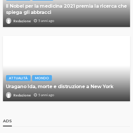
Il Nobel per la medicina 2021 premia la ricerca che
spiega gli abbracci
5 anni ago
Redazione
ATTUALITÀ
MONDO
Uragano Ida, morte e distruzione a New York
5 anni ago
Redazione
ADS