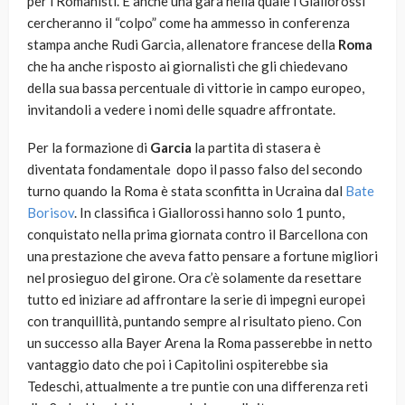
per i Romanisti. E anche una gara nella quale i Giallorossi
cercheranno il “colpo” come ha ammesso in conferenza
stampa anche Rudi Garcia, allenatore francese della
Roma
che ha anche risposto ai giornalisti che gli chiedevano
della sua bassa percentuale di vittorie in campo europeo,
invitandoli a vedere i nomi delle squadre affrontate.
Per la formazione di
Garcia
la partita di stasera è
diventata fondamentale dopo il passo falso del secondo
turno quando la Roma è stata sconfitta in Ucraina dal
Bate
Borisov
. In classifica i Giallorossi hanno solo 1 punto,
conquistato nella prima giornata contro il Barcellona con
una prestazione che aveva fatto pensare a fortune migliori
nel prosieguo del girone. Ora c’è solamente da resettare
tutto ed iniziare ad affrontare la serie di impegni europei
con tranquillità, puntando sempre al risultato pieno. Con
un successo alla Bayer Arena la Roma passerebbe in netto
vantaggio dato che poi i Capitolini ospiterebbe sia
Tedeschi, attualmente a tre puntie con una differenza reti