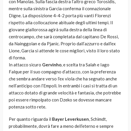
con Manolas. Sulla fascia destra l’altro greco Torosidis,
mentre sulla sinistra Garcia conferma il connazionale
Digne. La disposizione 4-4-2 porta più vanti Florenzi
rispetto alla collocazione abituale degli ultimi tempi. Il
giovane giallorossa agirà sulla destra della linea di
centrocampo, che sarà completata dal capitano De Rossi,
da Nainggolan e da Pjanic. Proprio dall’azzurro e dall’ex
Lione, Garcia si attende le cose migliori, visto il loro stato
di forma.
In attacco sicuro
Gervinho
, e scelta tra Salah e Iago
Falque per il suo compagno d’attacco, con la preferenza
che sembra andare verso l’ex viola che ha segnato anche
nell’anticipo con l’Empoli. In entrambi i casi si tratta di un
attacco dotato di grande velocità e fantasia, che potrebbe
poi essere rimpolpato con Dzeko se dovesse mancare
potenza sotto rete.
Per quanto riguarda il
Bayer Leverkusen
, Schimdt,
probabilmente, dovrà fare a meno dell’eterno e sempre