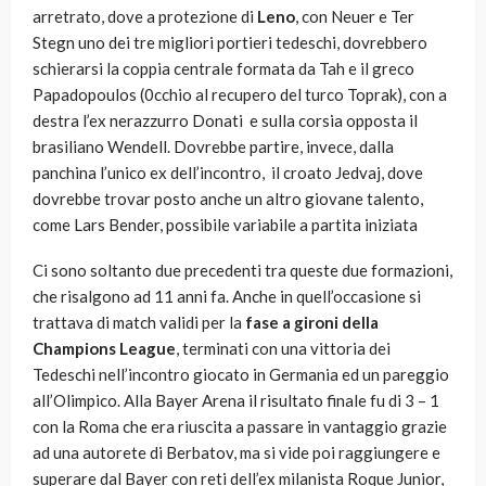
arretrato, dove a protezione di
Leno
, con Neuer e Ter
Stegn uno dei tre migliori portieri tedeschi, dovrebbero
schierarsi la coppia centrale formata da Tah e il greco
Papadopoulos (0cchio al recupero del turco Toprak), con a
destra l’ex nerazzurro Donati e sulla corsia opposta il
brasiliano Wendell. Dovrebbe partire, invece, dalla
panchina l’unico ex dell’incontro, il croato Jedvaj, dove
dovrebbe trovar posto anche un altro giovane talento,
come Lars Bender, possibile variabile a partita iniziata
Ci sono soltanto due precedenti tra queste due formazioni,
che risalgono ad 11 anni fa. Anche in quell’occasione si
trattava di match validi per la
fase a gironi della
Champions League
, terminati con una vittoria dei
Tedeschi nell’incontro giocato in Germania ed un pareggio
all’Olimpico. Alla Bayer Arena il risultato finale fu di 3 – 1
con la Roma che era riuscita a passare in vantaggio grazie
ad una autorete di Berbatov, ma si vide poi raggiungere e
superare dal Bayer con reti dell’ex milanista Roque Junior,