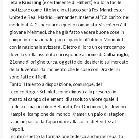
letale
Kiessling
(e certamente di Hilbert) e allora facile
ipotizzare come titolare in attacco sarà l’ex Manchester
United e Real Madrid, Hernandez. Insieme al “Chicarito” nel
modulo 4-4-2 speculare a quello romanista, si schiererà il
giovane Mehmedi, che ha già fatto vedere buone cose in
campo internazionale, partecipando all’ultimo Mondaiel
con la nazionale svizzera . Dietro di loro un centrocampo
dove la stella assoluta corrisponde al nome di
Calhanoglu
,
21enne di origine turca, oggetto del desiderio sul mercato
della Juventus, dal momento che le cose con Draxler si
sono fatte difficili.
Tanto il talento a disposizione, comunque, del
tecnico Roger Schmidt, come dimostra la presenza in
mezzo al campo di elementi di assoluto valore quale il
tedesco-marocchino Bellarabi, l’ex Dortmund, lo sloveno
Kampl e ilcampione del mondo Kramer, un paio di stagioni
fa ad un passo dall’approdare alla corte di Benitez al
Napoli.
Incute rispetto la formazione tedesca anche nel reparto