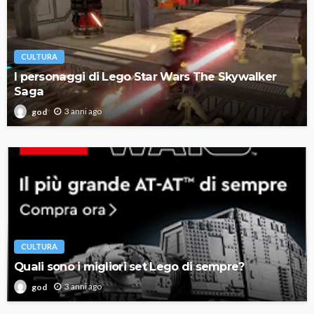
CULTURA
I personaggi di Lego Star Wars The Skywalker
Saga
3 anni ago
god
CULTURA
Quali sono i migliori set Lego di sempre?
3 anni ago
god