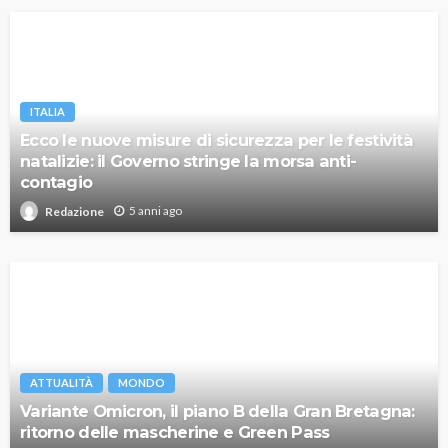
ITALIA
Ecco le nuove misure di sicurezza per le festività
natalizie: il Governo stringe la morsa anti-
contagio
5 anni ago
Redazione
ATTUALITÀ
MONDO
Variante Omicron, il piano B della Gran Bretagna:
ritorno delle mascherine e Green Pass