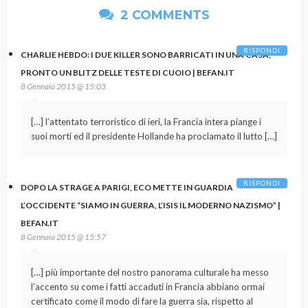
2 COMMENTS
RISPONDI
CHARLIE HEBDO: I DUE KILLER SONO BARRICATI IN UNA CASA,
PRONTO UN BLITZ DELLE TESTE DI CUOIO | BEFAN.IT
8 Gennaio 2015 @ 15:03
[…] l’attentato terroristico di ieri, la Francia intera piange i
suoi morti ed il presidente Hollande ha proclamato il lutto […]
RISPONDI
DOPO LA STRAGE A PARIGI, ECO METTE IN GUARDIA
L’OCCIDENTE “SIAMO IN GUERRA, L’ISIS IL MODERNO NAZISMO” |
BEFAN.IT
8 Gennaio 2015 @ 15:57
[…] più importante del nostro panorama culturale ha messo
l’accento su come i fatti accaduti in Francia abbiano ormai
certificato come il modo di fare la guerra sia, rispetto al