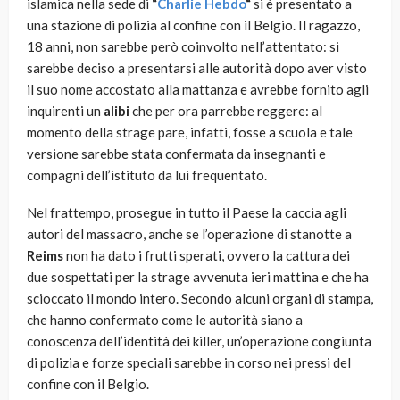
islamica nella sede di
“
Charlie Hebdo
“
si è presentato a
una stazione di polizia al confine con il Belgio. Il ragazzo,
18 anni, non sarebbe però coinvolto nell’attentato: si
sarebbe deciso a presentarsi alle autorità dopo aver visto
il suo nome accostato alla mattanza e avrebbe fornito agli
inquirenti un
alibi
che per ora parrebbe reggere: al
momento della strage pare, infatti, fosse a scuola e tale
versione sarebbe stata confermata da insegnanti e
compagni dell’istituto da lui frequentato.
Nel frattempo, prosegue in tutto il Paese la caccia agli
autori del massacro, anche se l’operazione di stanotte a
Reims
non ha dato i frutti sperati, ovvero la cattura dei
due sospettati per la strage avvenuta ieri mattina e che ha
scioccato il mondo intero. Secondo alcuni organi di stampa,
che hanno confermato come le autorità siano a
conoscenza dell’identità dei killer, un’operazione congiunta
di polizia e forze speciali sarebbe in corso nei pressi del
confine con il Belgio.