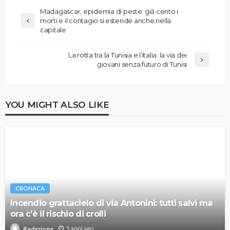
Madagascar, epidemia di peste: già cento i
morti e il contagio si estende anche nella
capitale
La rotta tra la Tunisia e l’Italia: la via dei
giovani senza futuro di Tunisi
YOU MIGHT ALSO LIKE
CRONACA
Incendio grattacielo di via Antonini: tutti salvi ma
ora c’è il rischio di crolli
5 anni ago
Redazione