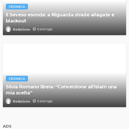
CRONACA
Il Seveso esonda: a Niguarda strade allagate e
blackout
6 anni ago
Redazione
CRONACA
Silvia Romano libera: “Conversione all’Islam una
mia scelta”
6 anni ago
Redazione
ADS