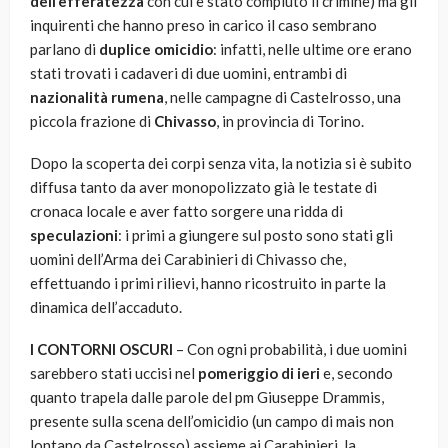
dell’efferatezza
con cui è stato compiuto il crimine) ma gli
inquirenti che hanno preso in carico il caso sembrano
parlano di
duplice omicidio
: infatti, nelle ultime ore erano
stati trovati i cadaveri di due uomini, entrambi di
nazionalità
rumena
, nelle campagne di Castelrosso, una
piccola frazione di
Chivasso
, in provincia di Torino.
Dopo la scoperta dei corpi senza vita, la notizia si è subito
diffusa tanto da aver monopolizzato già le testate di
cronaca locale e aver fatto sorgere una ridda di
speculazioni
: i primi a giungere sul posto sono stati gli
uomini dell’Arma dei Carabinieri di Chivasso che,
effettuando i primi rilievi, hanno ricostruito in parte la
dinamica dell’accaduto.
I CONTORNI OSCURI
– Con ogni probabilità, i due uomini
sarebbero stati uccisi nel
pomeriggio di ieri
e, secondo
quanto trapela dalle parole del pm Giuseppe Drammis,
presente sulla scena dell’omicidio (un campo di mais non
lontano da Castelrosso) assieme ai Carabinieri, la