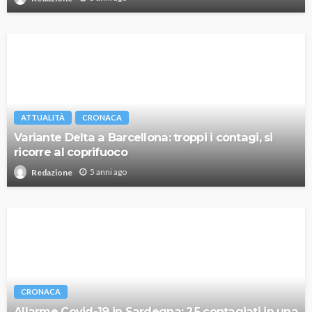
ATTUALITÀ
CRONACA
Variante Delta a Barcellona: troppi i contagi, si
ricorre al coprifuoco
5 anni ago
Redazione
CRONACA
Allarme Covid-19 in Sardegna: 25 contagiati in una