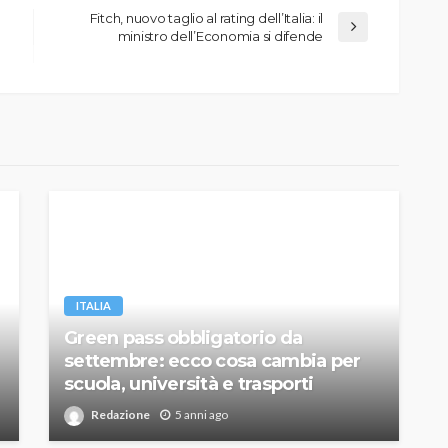
Fitch, nuovo taglio al rating dell’Italia: il
ministro dell’Economia si difende
ITALIA
Green pass obbligatorio da
settembre: ecco cosa cambia per
scuola, università e trasporti
Redazione
5 anni ago