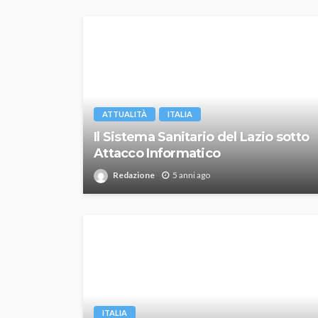
ATTUALITÀ
ITALIA
Il Sistema Sanitario del Lazio sotto
Attacco Informatico
Redazione
5 anni ago
ITALIA