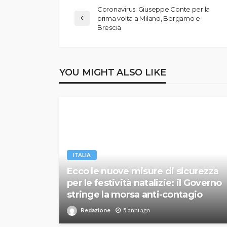
Coronavirus: Giuseppe Conte per la
prima volta a Milano, Bergamo e
Brescia
YOU MIGHT ALSO LIKE
ITALIA
Ecco le nuove misure di sicurezza
per le festività natalizie: il Governo
stringe la morsa anti-contagio
Redazione
5 anni ago