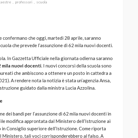
aestre
professori
scuola
che confermano che oggi, martedì 28 aprile, saranno
AUTO
SPORT
 scuola che prevede l’assunzione di 62 mila nuovi docenti.
MG alle Final 8 di Coppa
Davis: tennis mondiale e
uola. In Gazzetta Ufficiale nella giornata odierna saranno
passione per
 mila nuovi docenti
. I nuovi concorsi della scuola sono
quale
l’automobilismo
 laureati che ambiscono a ottenere un posto in cattedra a
o prato
abbracciano la stessa causa
21). A rendere nota la notizia è stata un’agenzia Ansa,
Istruzione guidato dalla ministra Lucia Azzolina.
784
580
god
9 mesi ago
he
ne dei bandi per l’assunzione di 62 mila nuovi docenti in
bile modifica approntata dal Ministero dell’Istruzione ai
 in Consiglio superiore dell’Istruzione. Come riporta
l Ministero, tali voci corrisponderebbero al falso. A