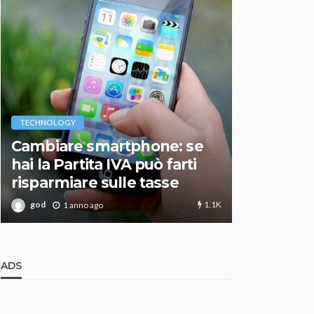
VARIE
TECHNOLOGY
Migliori r
Cambiare smartphone: se
guida agg
hai la Partita IVA può farti
scegliere
risparmiare sulle tasse
perfetto
1.1K
god
god
1 anno ago
1 an
ADS