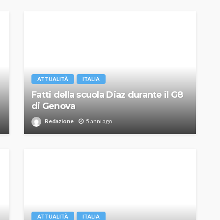
ATTUALITÀ
ITALIA
Fatti della scuola Diaz durante il G8
di Genova
Redazione
5 anni ago
ATTUALITÀ
ITALIA