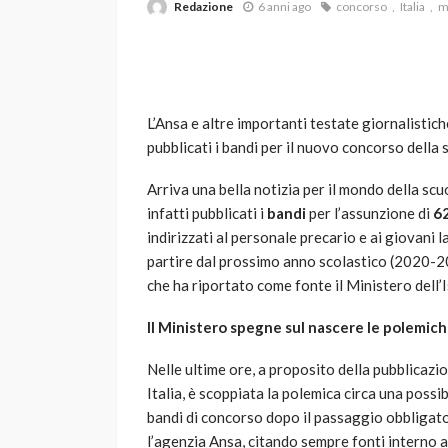
Redazione
6 anni ago
concorso
Italia
m
L’Ansa e altre importanti testate giornalisti
pubblicati i bandi per il nuovo concorso della
Arriva una bella notizia per il mondo della sc
VARIE
infatti pubblicati i
bandi
per l’assunzione di
62
Robot tagliaerba: 
indirizzati al personale precario e ai giovani
scegliere per il tu
partire dal prossimo anno scolastico (2020-20
che ha riportato come fonte il Ministero dell’
god
1 anno ago
Il Ministero spegne sul nascere le polemic
Nelle ultime ore, a proposito della pubblicazio
Italia, è scoppiata la polemica circa una possi
bandi di concorso dopo il passaggio obbligato
l’agenzia Ansa, citando sempre fonti interno a